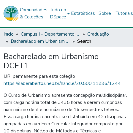
Comunidades
Tudo no
Estatísticas
Sobre
Tutoriai
& Coleções
DSpace
Início
Campus I - Departamento de Ciências Exata e da Terra (DCET) - Salvador
Graduação
Bacharelado em Urbanismo - DCET1
Search
Bacharelado em Urbanismo -
DCET1
URI permanente para esta coleção
https://saberaberto.uneb.br/handle/20.500.11896/1244
O Curso de Urbanismo apresenta concepção multidisciplinar,
com carga horária total de 3435 horas a serem cumpridas
num mínimo de 8 e no máximo de 16 semestres letivos.
Essa carga horária encontra-se distribuída em 43 disciplinas
agrupadas em um Eixo Curricular Integrador composto por
10 disciplinas, Núcleo de Métodos e Técnicas e