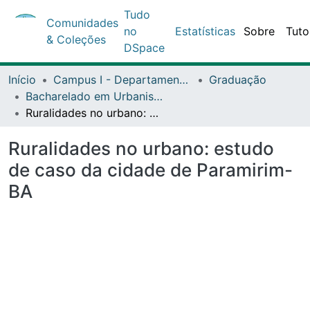
Tudo
Comunidades
no
Estatísticas
Sobre
Tuto
& Coleções
DSpace
Início
Campus I - Departamento de Ciências Exata e da Terra (DCET) - Salvador
Graduação
Bacharelado em Urbanismo - DCET1
Ruralidades no urbano: estudo de caso da cidade de Paramirim-BA
Ruralidades no urbano: estudo
de caso da cidade de Paramirim-
BA