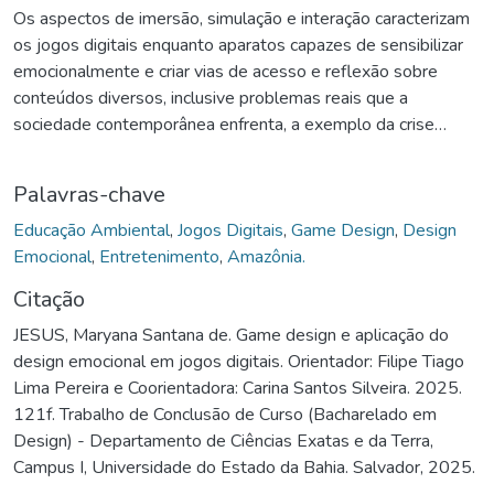
Os aspectos de imersão, simulação e interação caracterizam
os jogos digitais enquanto aparatos capazes de sensibilizar
emocionalmente e criar vias de acesso e reflexão sobre
conteúdos diversos, inclusive problemas reais que a
sociedade contemporânea enfrenta, a exemplo da crise
ambiental, tratada neste projeto. Considerando essa
potencialidade de sensibilização através dos jogos digitais, o
Palavras-chave
presente trabalho consiste no estudo do design emocional
enquanto estratégia para o desenvolvimento conceitual do
Educação Ambiental
,
Jogos Digitais
,
Game Design
,
Design
Atairu, um j ogo digital com fins de entretenimento e
Emocional
,
Entretenimento
,
Amazônia.
intervenção social. Objetiva-se estabelecer, no campo
Citação
teórico, uma relação entre o design emocional, o game
JESUS, Maryana Santana de. Game design e aplicação do
design e educação ambiental, bem como no campo prático,
design emocional em jogos digitais. Orientador: Filipe Tiago
com o desenvolvimento do conceito do projeto do jogo
Lima Pereira e Coorientadora: Carina Santos Silveira. 2025.
digital acima citado.
121f. Trabalho de Conclusão de Curso (Bacharelado em
Design) - Departamento de Ciências Exatas e da Terra,
Campus I, Universidade do Estado da Bahia. Salvador, 2025.