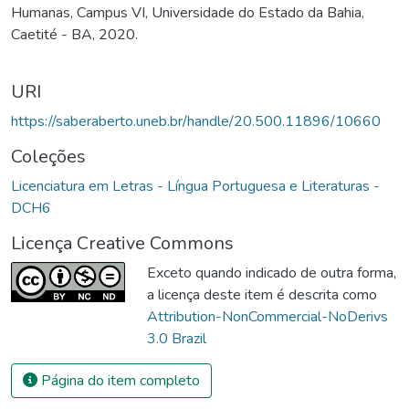
Humanas, Campus VI, Universidade do Estado da Bahia,
no processo de inclusão, oferecendo uma visão abrangente
Caetité - BA, 2020.
das impressões, percepções e do trabalho desenvolvido por
esses profissionais.
URI
https://saberaberto.uneb.br/handle/20.500.11896/10660
Coleções
Licenciatura em Letras - Língua Portuguesa e Literaturas -
DCH6
Licença Creative Commons
Exceto quando indicado de outra forma,
a licença deste item é descrita como
Attribution-NonCommercial-NoDerivs
3.0 Brazil
Página do item completo