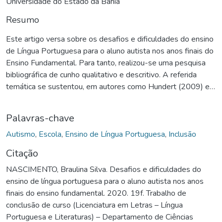
Universidade do Estado da Bahia
Resumo
Este artigo versa sobre os desafios e dificuldades do ensino
de Língua Portuguesa para o aluno autista nos anos finais do
Ensino Fundamental. Para tanto, realizou-se uma pesquisa
bibliográfica de cunho qualitativo e descritivo. A referida
temática se sustentou, em autores como Hundert (2009) e
Matos (2015). Foram realizadas reflexões sobre a
necessidade de se compreender o que de fato é a inclusão e
Palavras-chave
da necessidade da escola se tornar um espaço para a
expressão e compreensão das diferenças. Desta forma,
Autismo
,
Escola
,
Ensino de Língua Portuguesa
,
Inclusão
expressa-se com essa pesquisa uma relevância acadêmica,
Citação
já que por intermédio deste trabalho, outros discentes do
NASCIMENTO, Braulina Silva. Desafios e dificuldades do
âmbito acadêmico podem aderir a saberes referentes à
ensino de língua portuguesa para o aluno autista nos anos
temática, desenvolvendo estratégias metodológicas dentro
finais do ensino fundamental. 2020. 19f. Trabalho de
da sala de aula. A análise dos questionários aplicados aos
conclusão de curso (Licenciatura em Letras – Língua
participantes apresentou uma variedade nas respostas e
Portuguesa e Literaturas) – Departamento de Ciências
destacou a individualidade e complexidade das experiências