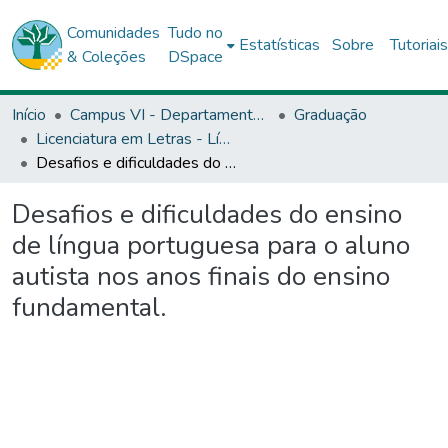
Comunidades
Tudo no
Estatísticas
Sobre
Tutoriai
& Coleções
DSpace
Início
Campus VI - Departamento de Ciências Humanas (DCH) - Caetité
Graduação
Licenciatura em Letras - Língua Portuguesa e Literaturas - DCH6
Desafios e dificuldades do ensino de língua portuguesa para o aluno autista nos anos finais do ensino fundamental.
Desafios e dificuldades do ensino
de língua portuguesa para o aluno
autista nos anos finais do ensino
fundamental.