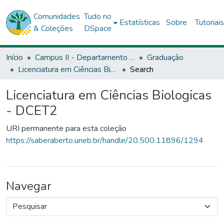
Comunidades
Tudo no
Estatísticas
Sobre
Tutoriai
& Coleções
DSpace
Início
Campus II - Departamento de Ciências Exata e da Terra (DCET) - Alagoinhas
Graduação
Licenciatura em Ciências Biologicas - DCET2
Search
Licenciatura em Ciências Biologicas
- DCET2
URI permanente para esta coleção
https://saberaberto.uneb.br/handle/20.500.11896/1294
Navegar