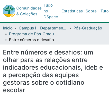
Tudo
Comunidades
no
Estatísticas
Sobre
Tuto
& Coleções
DSpace
Início
Campus I - Departamento de Educação (DEDC) - Salvador
Pós-Graduação
Programa de Pós-Graduação Stricto Sensu (Mestrado Acadêmico) em Educação e Contemporaneidade (PPGEduC)
Entre números e desafios: um olhar para as relações entre indicadores educacionais, ideb e a percepção das equipes gestoras sobre o cotidiano escolar
Entre números e desafios: um
olhar para as relações entre
indicadores educacionais, ideb e
a percepção das equipes
gestoras sobre o cotidiano
escolar