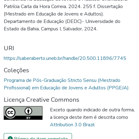
Patrícia Carla da Hora Correia. 2024. 255 f. Dissertação
licenciatura. Para alcançar os objetivos propostos, adotou-se
(Mestrado em Educação de Jovens e Adultos).
a abordagem qualitativa e, como estratégia metodológica, a
Departamento de Educação (DEDC)- Universidade do
pesquisa-ação (Thiollent, 2011). As técnicas e instrumentos
Estado da Bahia, Campus I, Salvador, 2024.
utilizados para a produção dos dados incluíram observação,
aplicação de questionários, realização de rodas de conversa e
uma intervenção por meio de uma trilha formativa. A análise e
URI
discussão dos resultados foram conduzidas com base na
https://saberaberto.uneb.br/handle/20.500.11896/7745
análise microgenética, inspirada na abordagem histórico-
cultural de Vygotsky (1991; 2021). A pesquisa revelou
Coleções
lacunas na formação docente dos(as) licenciandos(as),
Programa de Pós-Graduação Stricto Sensu (Mestrado
especialmente em relação à percepção sobre estudantes
Profissional) em Educação de Jovens e Adultos (PPGEJA)
com deficiência na EJA, e apontou desafios enfrentados
durante os estágios supervisionados com discentes que
Licença Creative Commons
apresentam necessidades específicas. Além disso,
Exceto quando indicado de outra forma,
evidenciou que a ausência de um componente curricular que
a licença deste item é descrita como
contemple as especificidades da EJA interfere tanto no
Attribution 3.0 Brazil
reconhecimento da identidade do curso quanto na escolha
dos(as) licenciandos(as) para realizar o estágio na
Página do item completo