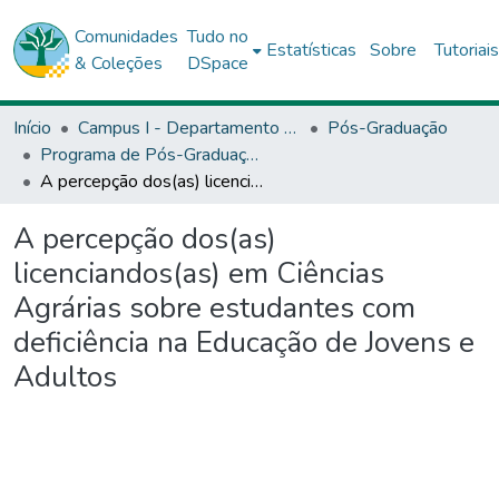
Comunidades
Tudo no
Estatísticas
Sobre
Tutoriai
& Coleções
DSpace
Início
Campus I - Departamento de Educação (DEDC) - Salvador
Pós-Graduação
Programa de Pós-Graduação Stricto Sensu (Mestrado Profissional) em Educação de Jovens e Adultos (PPGEJA)
A percepção dos(as) licenciandos(as) em Ciências Agrárias sobre estudantes com deficiência na Educação de Jovens e Adultos
A percepção dos(as)
licenciandos(as) em Ciências
Agrárias sobre estudantes com
deficiência na Educação de Jovens e
Adultos