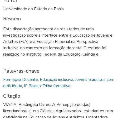
Editor
Universidade do Estado da Bahia
Resumo
Esta dissertação apresenta os resultados de uma
investigação sobre a interface entre a Educação de Jovens e
Adultos (EJA) e a Educação Especial na Perspectiva
Inclusiva, no contexto da formação docente. O estudo foi
realizado no Instituto Federal de Educação, Ciência e
Tecnologia Baiano (IF Baiano), campus Senhor do Bonfim,
Bahia. Os sujeitos da pesquisa foram os(as) estudantes do
Palavras-chave
curso de Licenciatura em Ciências Agrárias (LCA). A questão
norteadora foi: como os(as) estudantes do curso de
Formação Docente
,
Educação inclusiva
,
Jovens e adultos com
Licenciatura em Ciências Agrárias, do IF Baiano, campus
deficiência
,
IF Baiano
,
Trilha formativa
Senhor do Bonfim (BA), percebem os(as) discentes com
Citação
deficiência na EJA? O objetivo geral constituiu em
VIANA, Rosângela Caires. A Percepção dos(as)
compreender a percepção do(a) licenciando(a) em Ciências
licenciandos(as) em Ciências Agrárias sobre estudantes com
Agrárias em relação ao discente com deficiência na EJA, com
deficiência na Educação de Jovens e Adultos. Orientadora:
vistas à criação de uma trilha formativa para estudantes de