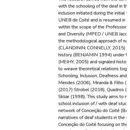
with the schooling of the deaf in th
inclusion initiated during the initial 
UNEB de Coité and is resumed in co
within the scope of the Professiona
and Diversity (MPED / UNEB Jacobin
the methodological approach of nar
(CLANDININ; CONNELLY, 2015) arti
history (BENJAMIN 1994) under the 
(MEIHY, 2005) and signaled histo
to weave theoretical relations toge
Schooling, Inclusion, Deafness and 
Mendes (2006), Miranda & Filho (
(2017) Strobel (2018), Quadros (1
Skliar (1998). This study aims to m
school inclusion of / with deaf stude
network of Conceição do Coité (BA) 
narratives of deaf students in the 
Conceição do Coité focusing on thei