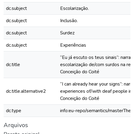
dc.subject
Escolarização.
dc.subject
Inclusão.
dc.subject
Surdez
dc.subject
Experiências
“Eu já escuto os teus sinais”: narra
dc.title
escolarização de/com surdos na red
Conceição do Coité
“I can already hear your signs”: narr
dc.title.alternative2
experiences of/with deaf people in 
Conceição do Coité
dc.type
info:eu-repo/semantics/masterThes
Arquivos