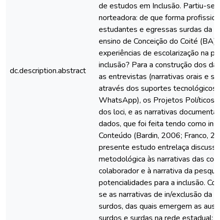
de estudos em Inclusão. Partiu-se 
norteadora: de que forma profission
estudantes e egressas surdas da r
ensino de Conceição do Coité (BA) 
experiências de escolarização na pe
inclusão? Para a construção dos dad
dc.description.abstract
as entrevistas (narrativas orais e si
através dos suportes tecnológicos 
WhatsApp), os Projetos Políticos
dos loci, e as narrativas documentai
dados, que foi feita tendo como ins
Conteúdo (Bardin, 2006; Franco, 20
presente estudo entrelaça discussão
metodológica às narrativas das col
colaborador e à narrativa da pesqu
potencialidades para a inclusão. C
se as narrativas de in/exclusão da e
surdos, das quais emergem as ausê
surdos e surdas na rede estadual; a