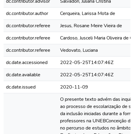
dc.contributor.advisor
Salvadori, Juliana Cristina
dc.contributor.author
Cerqueira, Larissa Mota de
dc.contributor.referee
Jesus, Rosane Meire Vieira de
dc.contributor.referee
Cardoso, Jusceli Maria Oliveira de C
dc.contributor.referee
Vedovato, Luciana
dc.date.accessioned
2022-05-25T14:07:46Z
dc.date.available
2022-05-25T14:07:46Z
dc.date.issued
2020-11-09
O presente texto advém das inquie
ao processo de escolarização de su
da inclusão iniciadas durante a forma
professores na UNEBConceição do 
no percurso de estudos no âmbito