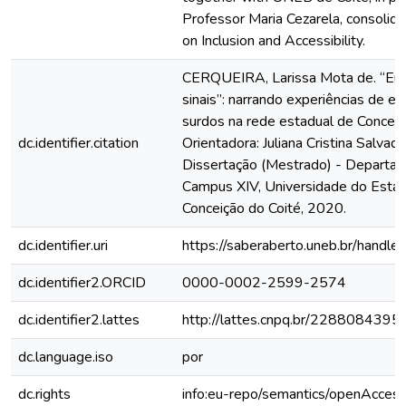
Professor Maria Cezarela, consolid
on Inclusion and Accessibility.
CERQUEIRA, Larissa Mota de. “Eu j
sinais”: narrando experiências de e
surdos na rede estadual de Conceiç
dc.identifier.citation
Orientadora: Juliana Cristina Salvad
Dissertação (Mestrado) - Departa
Campus XIV, Universidade do Estad
Conceição do Coité, 2020.
dc.identifier.uri
https://saberaberto.uneb.br/hand
dc.identifier2.ORCID
0000-0002-2599-2574
dc.identifier2.lattes
http://lattes.cnpq.br/228808439
dc.language.iso
por
dc.rights
info:eu-repo/semantics/openAcces