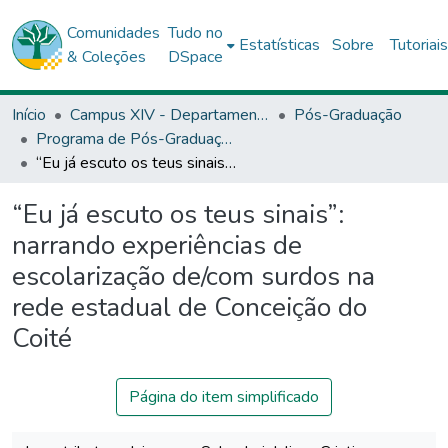
Comunidades
Tudo no
Estatísticas
Sobre
Tutoriai
& Coleções
DSpace
Início
Campus XIV - Departamento de Educação (DEDC) - Conceição do Coité
Pós-Graduação
Programa de Pós-Graduação Stricto Sensu (Mestrado Profissional) em Educação e Diversidade (PPGED) - Conceição do Coité
“Eu já escuto os teus sinais”: narrando experiências de escolarização de/com surdos na rede estadual de Conceição do Coité
“Eu já escuto os teus sinais”:
narrando experiências de
escolarização de/com surdos na
rede estadual de Conceição do
Coité
Página do item simplificado