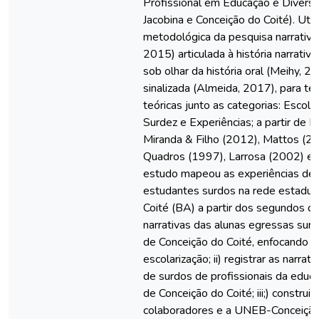
Profissional em Educação e Dive
Jacobina e Conceição do Coité). Ut
metodológica da pesquisa narrativa (
2015) articulada à história narrativ
sob olhar da história oral (Meihy, 20
sinalizada (Almeida, 2017), para te
teóricas junto as categorias: Escolar
Surdez e Experiências; a partir de
Miranda & Filho (2012), Mattos (20
Quadros (1997), Larrosa (2002) e S
estudo mapeou as experiências de 
estudantes surdos na rede estadua
Coité (BA) a partir dos segundos obj
narrativas das alunas egressas sur
de Conceição do Coité, enfocando s
escolarização; ii) registrar as narrat
de surdos de profissionais da educ
de Conceição do Coité; iii;) construir
colaboradores e a UNEB-Conceição