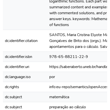
logarithmic functions. Each part wa
summarized content and examples, 
with commented solutions, and pro
answer keys. keywords: Mathematic
of functions
SANTOS, Maria Cristina Elyote Ma
dc.identifier.citation
Gonçalves de Brito dos (orgs.). Mat
apontamentos para o cálculo. Salva
dc.identifier.isbn
978-65-88211-22-9
dc.identifier.uri
https://saberaberto.uneb.br/hand
dc.language.iso
por
dc.rights
info:eu-repo/semantics/openAcces
dc.subject
matemática
dc.subject
preparação ao cálculo