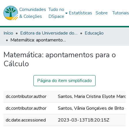
Comunidades
Tudo no
Estatísticas
Sobre
Tutoriai
& Coleções
DSpace
Início
Editora da Universidade do Estado da Bahia - EDUNEB
Educação
Matemática: apontamentos para o Cálculo
Matemática: apontamentos para o
Cálculo
Página do item simplificado
dc.contributor.author
Santos, Maria Cristina Elyote Marq
dc.contributor.author
Santos, Vânia Gonçalves de Brito d
dc.date.accessioned
2023-03-13T18:20:15Z