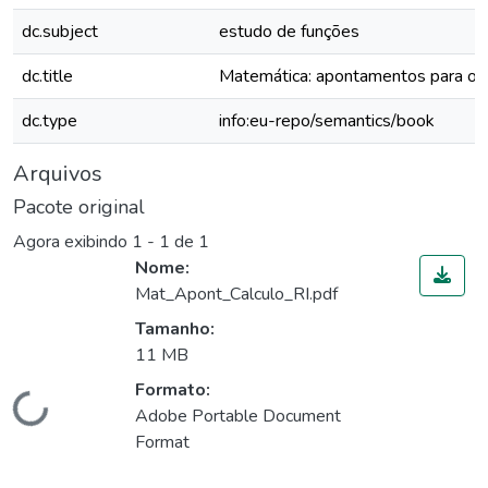
dc.subject
estudo de funções
dc.title
Matemática: apontamentos para o C
dc.type
info:eu-repo/semantics/book
Arquivos
Pacote original
Agora exibindo
1 - 1 de 1
Nome:
Mat_Apont_Calculo_RI.pdf
Tamanho:
11 MB
Formato:
Carregando...
Adobe Portable Document
Format