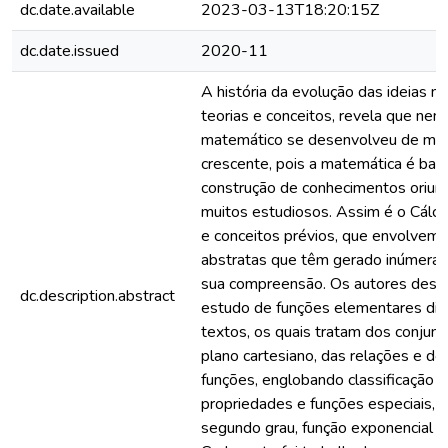
dc.date.available
2023-03-13T18:20:15Z
dc.date.issued
2020-11
A história da evolução das ideias m
teorias e conceitos, revela que ne
matemático se desenvolveu de manei
crescente, pois a matemática é ba
construção de conhecimentos oriund
muitos estudiosos. Assim é o Cálc
e conceitos prévios, que envolvem
abstratas que têm gerado inúmeras 
sua compreensão. Os autores deste
dc.description.abstract
estudo de funções elementares dis
textos, os quais tratam dos conjun
plano cartesiano, das relações e do
funções, englobando classificação 
propriedades e funções especiais, f
segundo grau, função exponencial e 