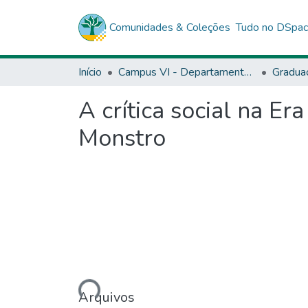
Comunidades & Coleções
Tudo no DSpa
Início
Campus VI - Departamento de Ciências Humanas (DCH) - Caetité
Gradua
A crítica social na E
Monstro
Carregando...
Arquivos