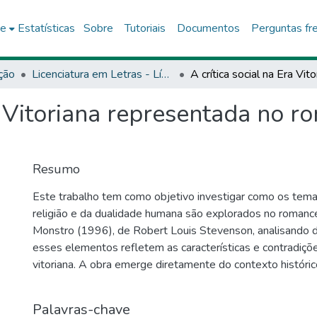
ce
Estatísticas
Sobre
Tutoriais
Documentos
Perguntas fr
ção
Licenciatura em Letras - Língua Inglesa e Literaturas - DCH6
ra Vitoriana representada no 
Resumo
Este trabalho tem como objetivo investigar como os temas
religião e da dualidade humana são explorados no romanc
Monstro (1996), de Robert Louis Stevenson, analisando 
esses elementos refletem as características e contradiçõ
vitoriana. A obra emerge diretamente do contexto histórico,
período, marcado pelos avanços científicos e pelas tensõe
coexistiam com um moralismo rígido voltado à preservaçã
Palavras-chave
virtudes. A sociedade vitoriana vivia profundas transforma