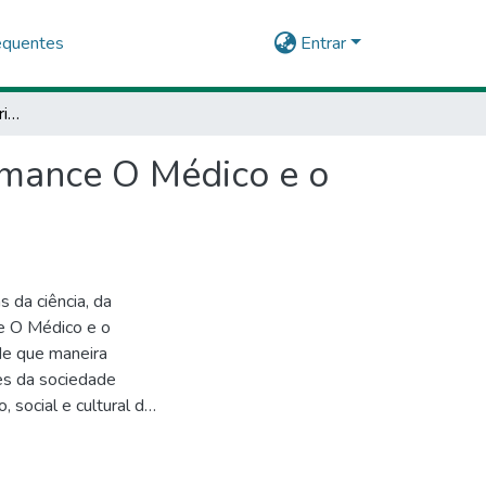
equentes
Entrar
A crítica social na Era Vitoriana representada no romance O Médico e o Monstro
romance O Médico e o
 da ciência, da
e O Médico e o
de que maneira
es da sociedade
 social e cultural do
s religiosas que
o das aparências de
ções, nas quais o