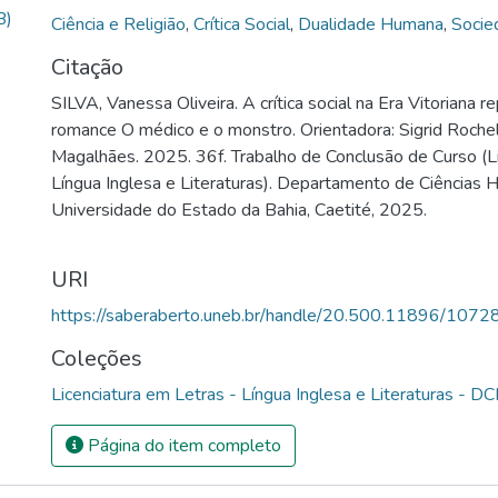
B)
progresso científico frequentemente colidia com os valore
Ciência e Religião
,
Crítica Social
,
Dualidade Humana
,
Socie
dominantes. No romance, o protagonista Dr. Jekyll encarna 
Citação
que busca transcender os limites impostos pela moralidade,
SILVA, Vanessa Oliveira. A crítica social na Era Vitoriana 
como ferramenta para explorar a natureza humana. No entan
romance O médico e o monstro. Orientadora: Sigrid Roch
Hyde, ele revela o lado reprimido e instintivo do ser hu
Magalhães. 2025. 36f. Trabalho de Conclusão de Curso (L
tentativa de separar o bem e o mal é inevitavelmente fad
Língua Inglesa e Literaturas). Departamento de Ciências
Desse modo, este estudo adota uma abordagem bibliográf
Universidade do Estado da Bahia, Caetité, 2025.
análise de conteúdo da obra literária. Autores como Herm
Vasconcelos e Melo (2019), Souza e Rossi (2016), entre
como base teórica para fundamentar este trabalho. Concl
URI
(1996) utiliza a dualidade entre Jekyll e Hyde para eviden
https://saberaberto.uneb.br/handle/20.500.11896/1072
ciência, moralidade e repressão que permeavam a sociedad
revelando como tais contradições continuam relevantes p
Coleções
contemporâneas sobre ciência, ética, identidade e a comp
Licenciatura em Letras - Língua Inglesa e Literaturas - D
humana.
Página do item completo