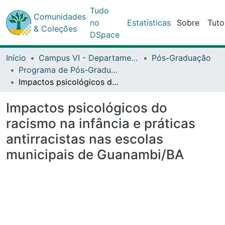
Comunidades
Tudo no
Estatísticas
Sobre
Tutoriais
& Coleções
DSpace
Início
Campus VI - Departamento de Ciências Humanas (DCH) - Caetité
Pós-Graduação
Programa de Pós-Graduação Stricto Sensu (Mestrado Profissional) em Ensino, Linguagem e Sociedade (PPGELS)
Impactos psicológicos do racismo na infância e práticas antirracistas nas escolas municipais de Guanambi/BA
Impactos psicológicos do racismo na
infância e práticas antirracistas nas
escolas municipais de
Guanambi/BA