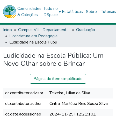
Comunidades
Tudo no
Estatísticas
Sobre
Tutoriai
& Coleções
DSpace
Início
Campus VII - Departamento de Educação (DEDC) - Senhor do Bonfim
Graduação
Licenciatura em Pedagogia - DEDC7
Ludicidade na Escola Pública: Um Novo Olhar sobre o Brincar
Ludicidade na Escola Pública: Um
Novo Olhar sobre o Brincar
Página do item simplificado
dc.contributor.advisor
Teixeira , Lílian da Silva
dc.contributor.author
Cintra, Marilúcia Reis Souza Silva
dc.date.accessioned
2024-11-29T12:21:10Z