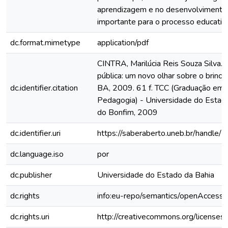
aprendizagem e no desenvolvimento 
importante para o processo educativ
dc.format.mimetype
application/pdf
CINTRA, Marilúcia Reis Souza Silva. 
pública: um novo olhar sobre o brinca
dc.identifier.citation
BA, 2009. 61 f. TCC (Graduação em 
Pedagogia) - Universidade do Estado
do Bonfim, 2009
dc.identifier.uri
https://saberaberto.uneb.br/handl
dc.language.iso
por
dc.publisher
Universidade do Estado da Bahia
dc.rights
info:eu-repo/semantics/openAccess
dc.rights.uri
http://creativecommons.org/licenses/