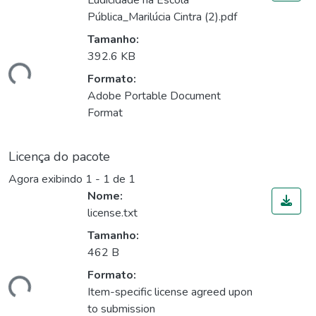
Ludicidade na Escola
Pública_Marilúcia Cintra (2).pdf
Tamanho:
392.6 KB
ndo...
Formato:
Adobe Portable Document
Format
Licença do pacote
Agora exibindo
1 - 1 de 1
Nome:
license.txt
Tamanho:
462 B
Formato:
ndo...
Item-specific license agreed upon
to submission