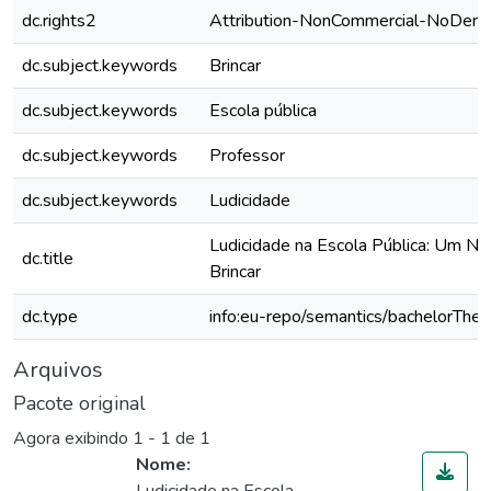
dc.rights2
Attribution-NonCommercial-NoDerivs
dc.subject.keywords
Brincar
dc.subject.keywords
Escola pública
dc.subject.keywords
Professor
dc.subject.keywords
Ludicidade
Ludicidade na Escola Pública: Um No
dc.title
Brincar
dc.type
info:eu-repo/semantics/bachelorThes
Arquivos
Pacote original
Agora exibindo
1 - 1 de 1
Nome: