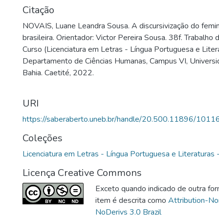
investida, pois, enquanto campo de saber, proporciona um
Citação
diversas teorias e conceitos, bem como oferece as condi
NOVAIS, Luane Leandra Sousa. A discursivização do feminic
Nesse campo científico, segundo Orlandi (2015), há dois 
brasileira. Orientador: Victor Pereira Sousa. 38f. Trabalho
constroem a metodologia de pesquisa: dispositivos teórico
Curso (Licenciatura em Letras - Língua Portuguesa e Liter
modo, esta pesquisa busca analisar a discursivização do te
Departamento de Ciências Humanas, Campus VI, Universi
partir de casos reais repercutidos na mídia digital na atual
Bahia. Caetité, 2022.
para atingir seus objetivos propostos, recorreu-se, princip
teorizações sobre memória discursiva, discurso, enunciado
Foucault (2008), Pêcheux (1999), Fernandes (2008) e Or
URI
perseguição às bruxas consoante Federici (2019); e sobre f
https://saberaberto.uneb.br/handle/20.500.11896/1011
de Pasinato (2011). Especificamente, busca-se discutir 
feminicídio atualiza uma memória discursiva presente no l
Coleções
feiticeiras e analisar os efeitos de sentido que emergem
Licenciatura em Letras - Língua Portuguesa e Literaturas
investigação na mídia digital. Depreende-se que O martelo d
a partir de uma perspectiva ou abordagem discursiva, fav
Licença Creative Commons
e aprofundamento sobre o período da caça às bruxas e so
Exceto quando indicado de outra for
mudanças dos discursos que alimentam os estereótipos de
item é descrita como
Attribution-N
mulher.
NoDerivs 3.0 Brazil