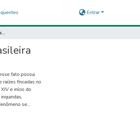
equentes
Entrar
A discursivização do feminicídio na mídia digital brasileira
sileira
esse fato possui
e raízes fincadas no
XIV e início do
inquiridas,
 fenômeno se
spertou interesse
za. Quanto à
se do Discurso de
o produtivas nesta