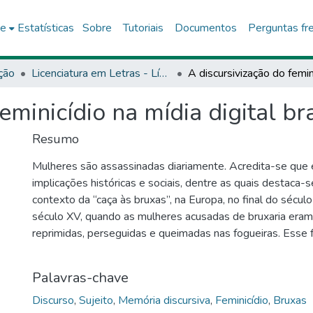
ce
Estatísticas
Sobre
Tutoriais
Documentos
Perguntas fr
ção
Licenciatura em Letras - Língua Portuguesa e Literaturas - DCH6
eminicídio na mídia digital bra
Resumo
Mulheres são assassinadas diariamente. Acredita-se que 
implicações históricas e sociais, dentre as quais destaca-s
contexto da “caça às bruxas”, na Europa, no final do século 
século XV, quando as mulheres acusadas de bruxaria eram 
reprimidas, perseguidas e queimadas nas fogueiras. Esse
constituiu, essencialmente, em uma operação judicial e de
pelo fato de revelar o espírito de uma época que se atuali
Palavras-chave
metodologia, esta pesquisa amparou-se na área da Análi
orientação francesa. As teorias em torno do discurso serã
Discurso
,
Sujeito
,
Memória discursiva
,
Feminicídio
,
Bruxas