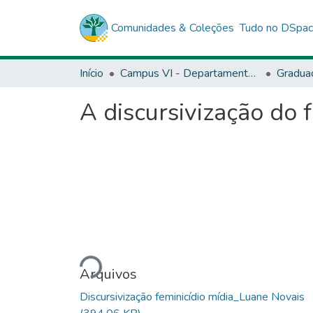
Comunidades & Coleções
Tudo no DSpa
Início
Campus VI - Departamento de Ciências Humanas (DCH) - Caetité
Gradua
A discursivização do f
Carregando...
Arquivos
Discursivização feminicídio mídia_Luane Novais