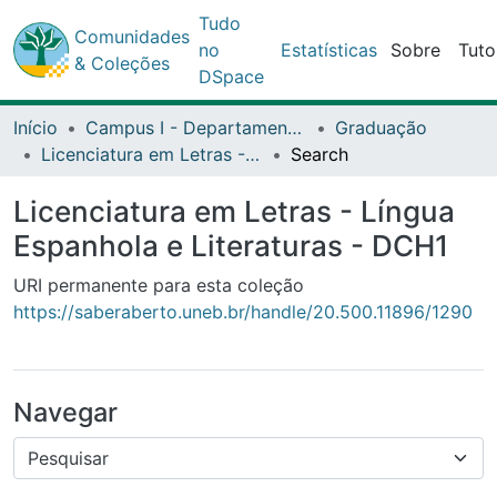
Comunidades
Tudo no
Estatísticas
Sobre
Tutoriais
& Coleções
DSpace
Início
Campus I - Departamento de Ciências Humanas (DCH) - Salvador
Graduação
Licenciatura em Letras - Língua Espanhola e Literaturas - DCH1
Search
Licenciatura em Letras - Língua
Espanhola e Literaturas - DCH1
URI permanente para esta coleção
https://saberaberto.uneb.br/handle/20.500.11896/1290
Navegar