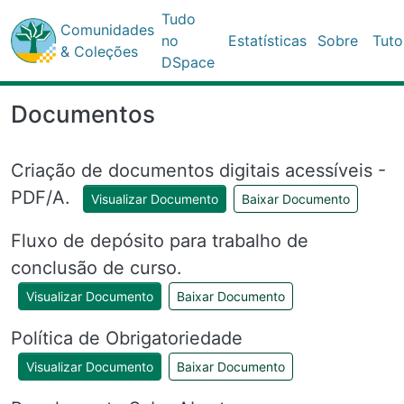
Tudo
Comunidades
no
Estatísticas
Sobre
Tuto
& Coleções
DSpace
Documentos
Criação de documentos digitais acessíveis -
PDF/A.
Visualizar Documento
Baixar Documento
Fluxo de depósito para trabalho de
conclusão de curso.
Visualizar Documento
Baixar Documento
Política de Obrigatoriedade
Visualizar Documento
Baixar Documento