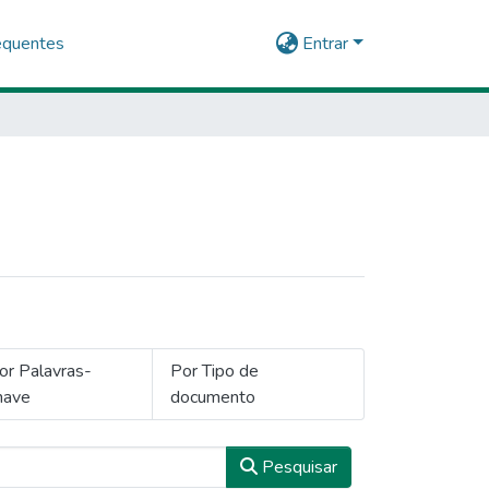
equentes
Entrar
or Palavras-
Por Tipo de
have
documento
Pesquisar