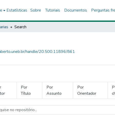
ce
Estatísticas
Sobre
Tutoriais
Documentos
Perguntas fr
arias
Search
raberto.uneb.br/handle/20.500.11896/861
r
Por
Por
Por
P
tor
Título
Assunto
Orientador
c