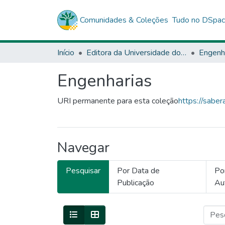
Comunidades & Coleções
Tudo no DSpa
Início
Editora da Universidade do Estado da Bahia - EDUNEB
Engenh
Engenharias
URI permanente para esta coleção
https://sabe
Navegar
Pesquisar
Por Data de
Po
Publicação
Au