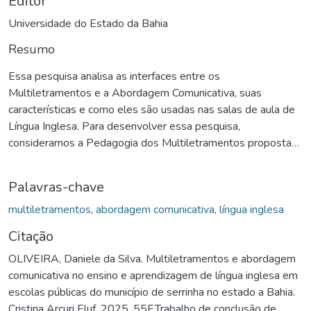
Editor
Universidade do Estado da Bahia
Resumo
Essa pesquisa analisa as interfaces entre os
Multiletramentos e a Abordagem Comunicativa, suas
características e como eles são usadas nas salas de aula de
Língua Inglesa. Para desenvolver essa pesquisa,
consideramos a Pedagogia dos Multiletramentos proposta
pelos estudiosos do New London Group, em consonância
com os pressupostos metodológicos da Abordagem
Palavras-chave
Comunicativa. Utilizaremos também as contribuições de
Paulo Freire, que definiu a Pedagogia Crítico-reflexiva para a
multiletramentos
,
abordagem comunicativa
,
língua inglesa
educação que revolucionou os conceitos de aprendizagem
Citação
em todo o mundo. A análise metodológica dessa pesquisa
OLIVEIRA, Daniele da Silva. Multiletramentos e abordagem
será de cunho qualiquantitativo, para investigar como os
comunicativa no ensino e aprendizagem de língua inglesa em
Multiletramentos e a Abordagem Comunicativa são utilizadas
escolas públicas do município de serrinha no estado a Bahia.
nas aulas de Língua Inglesa de duas escolas públicas
Cristina Arcuri Eluf. 2025. 55F.Trabalho de conclusão de
estaduais do município de Serrinha no estado da Bahia e