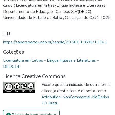
curso ( Licenciatura em letras-Língua Inglesa e Literaturas,
como eles podem facilitar o aprendizado dos alunos. Assim,
Departamento de Educação- Campus XIV(DEDC)
utilizei também a metologia hibrida, difundida por Lankshear e
Universidade do Estado da Bahia , Conceição do Coité, 2025.
Knobel (2013) como Let’s see e Try on, como alternativa
metodológica para trabalhar com os Multiletramentos
URI
https://saberaberto.uneb.br/handle/20.500.11896/11361
Coleções
Licenciatura em Letras - Lingua Inglesa e Literaturas -
DEDC14
Licença Creative Commons
Exceto quando indicado de outra forma,
a licença deste item é descrita como
Attribution-NonCommercial-NoDerivs
3.0 Brazil
Página do item completo