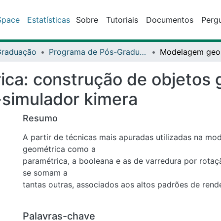
ce
Estatísticas
Sobre
Tutoriais
Documentos
Perguntas fr
aduação
Programa de Pós-Graduação Stricto Sensu (Mestrado Profissional) em Gestão e Tecnologia Aplicadas à Educação (GESTEC)
: construção de objetos grá
a
Resumo
A partir de técnicas mais apuradas utilizadas na modela
a
paramétrica, a booleana e as de varredura por rotação ou
somam a
tantas outras, associados aos altos padrões de renderizaç
nas
ferramentas computacionais existentes nesta segunda dé
Palavras-chave
é que