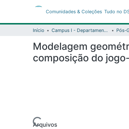
Comunidades & Coleções
Tudo no DSpa
Início
Campus I - Departamento de Educação (DEDC) - Salvador
Pós-Gr
Modelagem geométrica
jogo-simulador kimer
Carregando...
Arquivos