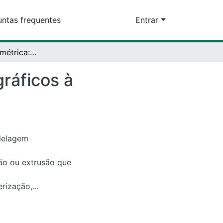
equentes
Entrar
Modelagem geométrica: construção de objetos gráficos à composição do jogo-simulador kimera
ficos à composição do
gem geométrica como
 extrusão que se
ão, disponibilizados
cada do século XXI,