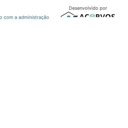
a aplicada e no
e estruturas
dimentado no “Ciclo
nejar-Executar-
 de qualidade
 símbolos das cidades
LOD - Level Of Detail
no jogo-simulador de
oteca dos modelos
om outros softwares
endimento do espaço
buições diferenciadas