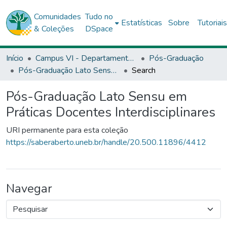
Comunidades
Tudo no
Estatísticas
Sobre
Tutoriai
& Coleções
DSpace
Início
Campus VI - Departamento de Ciências Humanas (DCH) - Caetité
Pós-Graduação
Pós-Graduação Lato Sensu em Práticas Docentes Interdisciplinares
Search
Pós-Graduação Lato Sensu em
Práticas Docentes Interdisciplinares
URI permanente para esta coleção
https://saberaberto.uneb.br/handle/20.500.11896/4412
Navegar