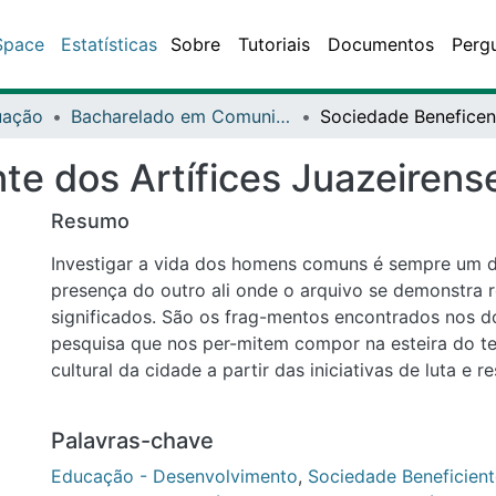
ce
Estatísticas
Sobre
Tutoriais
Documentos
Perguntas fr
ção
Bacharelado em Comunicação Social - Jornalismo em Multimeios - DCH3
 dos Artífices Juazeirenses
Resumo
Investigar a vida dos homens comuns é sempre um defron
presença do outro ali onde o arquivo se demonstra replet
significados. São os frag-mentos encontrados nos docu-
que nos per-mitem compor na esteira do tempo uma históri
a partir das iniciativas de luta e resis-tência, das figuras 
com a realidade de injusti-ça social, ousam imaginar como a
Palavras-chave
Educação - Desenvolvimento
,
Sociedade Beneficiente dos