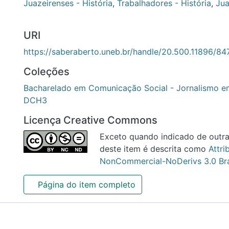
Juazeirenses - História
,
Trabalhadores - História
,
Juazeiro-
URI
https://saberaberto.uneb.br/handle/20.500.11896/8479
Coleções
Bacharelado em Comunicação Social - Jornalismo em Mul
Licença Creative Commons
Exceto quando indicado de outra for
item é descrita como
Attribution-N
NoDerivs 3.0 Brazil
Página do item completo