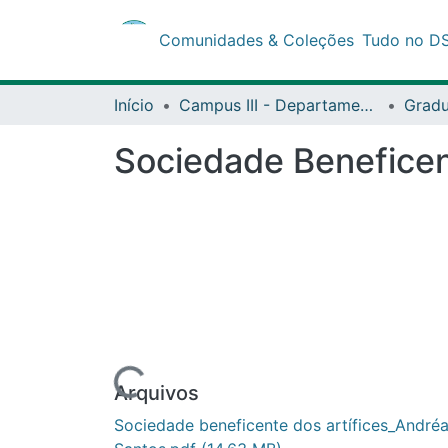
Comunidades & Coleções
Tudo no DSpa
Início
Campus III - Departamento de Ciências Humanas (DCH) - Juazeiro
Gradua
Sociedade Beneficente
Carregando...
Arquivos
Sociedade beneficente dos artífices_Andréa