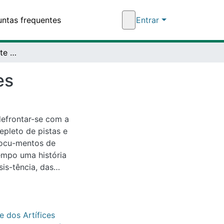
equentes
Entrar
Sociedade Beneficente dos Artífices Juazeirenses
tar-se com a
o de pistas e
mentos de pesquisa
a cultural da cidade
que, inconfor-madas
 vida deveria ser.
 Artífices