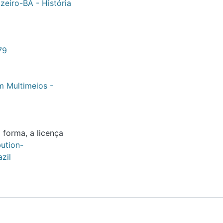
BA - História
timeios - DCH3
ma, a licença deste
onCommercial-