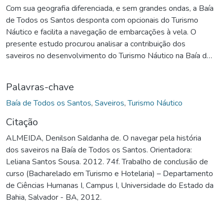
Com sua geografia diferenciada, e sem grandes ondas, a Baía
de Todos os Santos desponta com opcionais do Turismo
Náutico e facilita a navegação de embarcações à vela. O
presente estudo procurou analisar a contribuição dos
saveiros no desenvolvimento do Turismo Náutico na Baía de
Todos os Santos, para isso, definiu alguns objetivos como:
análise dos aspectos histórico-geográficos e
Palavras-chave
socioeconômicos da Baía de Todos os Santos;
contextualização do processo histórico-econômico-social do
Baía de Todos os Santos
,
Saveiros
,
Turismo Náutico
uso dos saveiros na Baía de Todos os Santos; diferenciação
Citação
das particularidades técnicas de construção dos saveiros;
ALMEIDA, Denilson Saldanha de. O navegar pela história
Identificação das potencialidades dos saveiros como
dos saveiros na Baía de Todos os Santos. Orientadora:
implemento náutico-turístico-cultural como meio de
Leliana Santos Sousa. 2012. 74f. Trabalho de conclusão de
transporte turístico e atrativo turístico. Nesta conjuntura é
curso (Bacharelado em Turismo e Hotelaria) – Departamento
que surge o questionamento: até que ponto é possível inserir
de Ciências Humanas I, Campus I, Universidade do Estado da
os saveiros no Turismo Náutico da Baía de Todos os Santos,
Bahia, Salvador - BA, 2012.
sem que estas embarcações venham a perder sua identidade
cultural? Assim, Salvador que há muito tempo tem sua