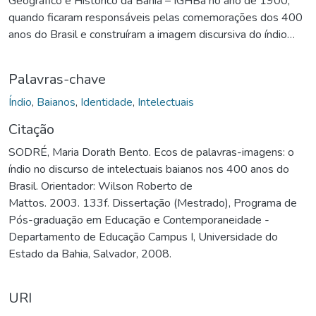
Geográfico e Histórico da Bahia – IGHBa no ano de 1900,
quando ficaram responsáveis pelas comemorações dos 400
anos do Brasil e construíram a imagem discursiva do índio
num contexto de fim de século, de mudanças políticas com o
término do governo de Luís Vianna, do fim da guerra de
Palavras-chave
Canudos e de influência das teorias raciais. Entre as
referências que marcam este discurso, tem-se a projeção de
Índio
,
Baianos
,
Identidade
,
Intelectuais
uma imagem idealizada do índio com forte traço romântico,
Citação
localizado no passado, mais exatamente no início da
SODRÉ, Maria Dorath Bento. Ecos de palavras-imagens: o
colonização brasileira e em vias de extinção. Serviram como
índio no discurso de intelectuais baianos nos 400 anos do
fontes principais para a análise desse discurso o romance-
Brasil. Orientador: Wilson Roberto de
histórico Pindorama, de Xavier Marques, e o relatório
Mattos. 2003. 133f. Dissertação (Mestrado), Programa de
Estudos sobre a Baía Cabrália e Vera Cruz, do major Salvador
Pós-graduação em Educação e Contemporaneidade -
Pires Carvalho e Aragão, produzidos sob a égide das
Departamento de Educação Campus I, Universidade do
comemorações do quarto centenário de descobrimento do
Estado da Bahia, Salvador, 2008.
Brasil. Nesses livros, nos jornais de maior circulação na época
e nas revistas do IGHBa, identifica-se o enunciado da
miscigenação como uma preocupação que poderia
URI
comprometer o futuro projeto de uma sociedade monorracial