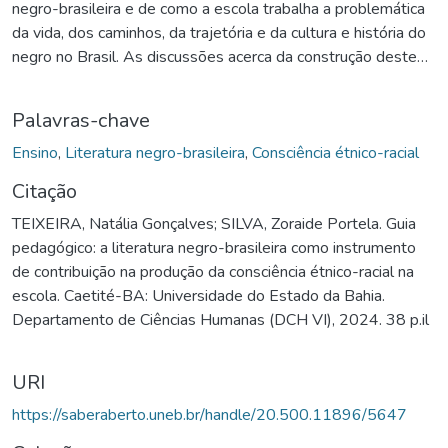
negro-brasileira e de como a escola trabalha a problemática
da vida, dos caminhos, da trajetória e da cultura e história do
negro no Brasil. As discussões acerca da construção deste
guia pedagógico buscam fomentar estratégias e ações
metodológicas que contribuam para subsidiar o ensino da
Palavras-chave
literatura negro-brasileira numa perspectiva de ensino que
visa colaborar para a construção da consciência étnico-racial
Ensino
,
Literatura negro-brasileira
,
Consciência étnico-racial
no contexto escolar em questão. O guia pedagógico se
Citação
organiza em três partes: primeira, com uma breve
TEIXEIRA, Natália Gonçalves; SILVA, Zoraide Portela. Guia
contextualização, apresentando os objetivos e
pedagógico: a literatura negro-brasileira como instrumento
intencionalidades; segunda, com apresentação de
de contribuição na produção da consciência étnico-racial na
informações referentes aos objetos de conhecimento,
escola. Caetité-BA: Universidade do Estado da Bahia.
principalmente, em relação ao ensino da literatura negro-
Departamento de Ciências Humanas (DCH VI), 2024. 38 p.il
brasileira; terceiro, com apresentação de sugestões de
atividades práticas e lúdicas para desenvolver ações e
sequências didáticas, a fim de contribuir para um ensino que
URI
promova a quebra de silenciamentos historicamente
https://saberaberto.uneb.br/handle/20.500.11896/5647
impostos, de modo que estimule a discussão sobre
questões raciais e que fortaleçam a autoestima negra e