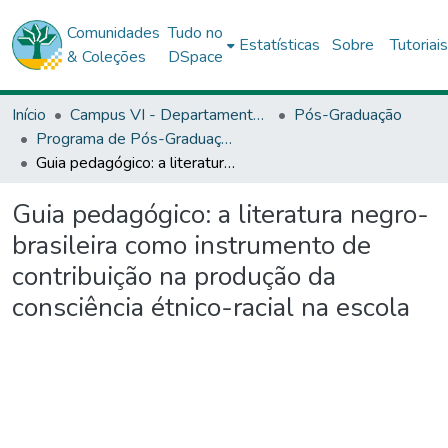
Comunidades
Tudo no
Estatísticas
Sobre
Tutoriai
& Coleções
DSpace
Início
Campus VI - Departamento de Ciências Humanas (DCH) - Caetité
Pós-Graduação
Programa de Pós-Graduação Stricto Sensu (Mestrado Profissional) em Ensino, Linguagem e Sociedade (PPGELS)
Guia pedagógico: a literatura negro-brasileira como instrumento de contribuição na produção da consciência étnico-racial na escola
Guia pedagógico: a literatura negro-
brasileira como instrumento de
contribuição na produção da
consciência étnico-racial na escola