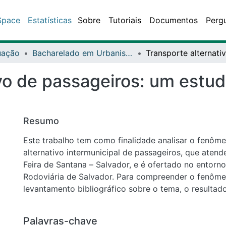
ce
Estatísticas
Sobre
Tutoriais
Documentos
Perguntas fr
ção
Bacharelado em Urbanismo - DCET1
o de passageiros: um estudo d
Resumo
Este trabalho tem como finalidade analisar o fenômeno d
alternativo intermunicipal de passageiros, que atende a ro
de Santana – Salvador, e é ofertado no entorno da Estaçã
Salvador. Para compreender o fenômeno, foi realizado le
bibliográfico sobre o tema, o resultado mostrou que se t
ainda não explorado, visto que a grande maioria dos estu
concentravam seus temas no serviço de transporte alterna
Palavras-chave
seja, dentro das cidades, deixando de lado a existência d