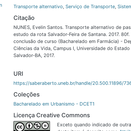
transporte intermunicipal, que serve de ligação entre as 
Transporte alternativo
,
Serviço de Transporte
,
Sistema de 
os municípios vizinhos. Para melhor entender o funcionam
Citação
transporte alternativo e os fatores que motivam os usuári
NUNES, Evelin Santos. Transporte alternativo de passage
preferência, foram realizadas visitas de observação e apli
rota Salvador-Feira de Santana. 2017. 80f. Trabalho de c
questionários, com os ofertadores e com os usuários do m
(Bacharelado em Farmácia) - Departamento de Ciências da
Além de buscar entender como as autoridades competent
Universidade do Estado da Bahia. Salvador-BA, 2017.
existência deste serviço, por meio de depoimentos de fun
Estadual de Regulação de Serviços Públicos de Energia, 
Comunicação da Bahia (AGERBA).
URI
https://saberaberto.uneb.br/handle/20.500.11896/7365
Coleções
Bacharelado em Urbanismo - DCET1
Licença Creative Commons
Exceto quando indicado de outra for
item é descrita como
Attribution-N