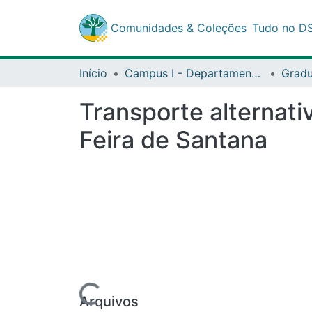
Comunidades & Coleções
Tudo no DSpa
Início
Campus I - Departamento de Ciências Exata e da Terra (DCET) - Salvador
Gradua
Transporte alternativ
de Santana
Arquivos