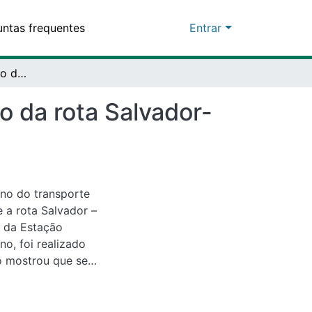
equentes
Entrar
Transporte alternativo de passageiros: um estudo da rota Salvador-Feira de Santana
a rota Salvador-Feira
o transporte
ta Salvador – Feira
o Rodoviária de
vantamento
rata de um campo
dos encontrados
tivo intraurbano, ou
e um serviço de