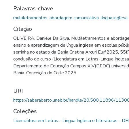
definiu a Pedagogia Crítico-reflexiva para a educação que
Palavras-chave
conceitos de aprendizagem em todo o mundo. A análise 
pesquisa será de cunho qualiquantitativo, para investigar
multiletramentos
,
abordagem comunicativa
,
língua inglesa
Multiletramentos e a Abordagem Comunicativa são utiliza
Citação
Língua Inglesa de duas escolas públicas estaduais do muni
OLIVEIRA, Daniele Da Silva, Multiletramentos e abordag
estado da Bahia e como eles podem facilitar o aprendizad
ensino e aprendizagem de língua inglesa em escolas públi
utilizei também a metologia hibrida, difundida por Lanksh
serrinha no estado da Bahia Cristina Arcuri Eluf.2025, 55f
como Let’s see e Try on, como alternativa metodológica p
conclusão de curso (Licenciatura em Letras-Língua Inglesa 
Multiletramentos
Departamento de Educação Campus XIV(DEDC) universid
Bahia. Conceição do Coite.2025
URI
https://saberaberto.uneb.br/handle/20.500.11896/1130
Coleções
Licenciatura em Letras - Lingua Inglesa e Literaturas - 