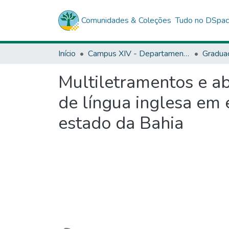
Comunidades & Coleções
Tudo no DSpa
Início
Campus XIV - Departamento de Educação (DEDC) - Conceição do Coité
Gradua
Multiletramentos e a
de língua inglesa em 
estado da Bahia
Carregando...