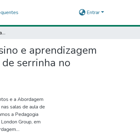
equentes
Entrar
Multiletramentos e abordagem comunicativa no ensino e aprendizagem de língua inglesa em escolas públicas do município de serrinha no estado da Bahia
sino e aprendizagem
 de serrinha no
mentos e a Abordagem
 nas salas de aula de
ramos a Pedagogia
w London Group, em
ordagem
ulo Freire, que