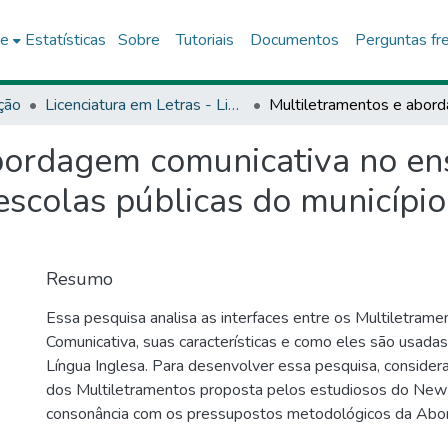
ce
Estatísticas
Sobre
Tutoriais
Documentos
Perguntas fr
ção
Licenciatura em Letras - Lingua Inglesa e Literaturas - DEDC14
bordagem comunicativa no en
escolas públicas do município
Resumo
Essa pesquisa analisa as interfaces entre os Multiletra
Comunicativa, suas características e como eles são usadas
Língua Inglesa. Para desenvolver essa pesquisa, conside
dos Multiletramentos proposta pelos estudiosos do Ne
consonância com os pressupostos metodológicos da Ab
Comunicativa. Utilizaremos também as contribuições de Pa