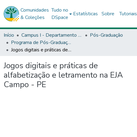
Comunidades
Tudo no
Estatísticas
Sobre
Tutoriai
& Coleções
DSpace
Início
Campus I - Departamento de Educação (DEDC) - Salvador
Pós-Graduação
Programa de Pós-Graduação Stricto Sensu (Mestrado Profissional) em Educação de Jovens e Adultos (PPGEJA)
Jogos digitais e práticas de alfabetização e letramento na EJA Campo - PE
Jogos digitais e práticas de
alfabetização e letramento na EJA
Campo - PE