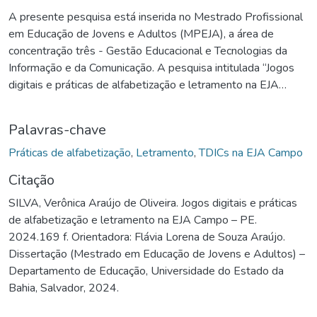
A presente pesquisa está inserida no Mestrado Profissional
em Educação de Jovens e Adultos (MPEJA), a área de
concentração três - Gestão Educacional e Tecnologias da
Informação e da Comunicação. A pesquisa intitulada “Jogos
digitais e práticas de alfabetização e letramento na EJA
Campo – PE”, teve como objetivo geral compreender como
as tecnologias digitais podem potencializar o processo de
Palavras-chave
alfabetização e letramento na Educação de Jovens e Adultos
das escolas do Campo no município de Caetés-PE. Traz a
Práticas de alfabetização
,
Letramento
,
TDICs na EJA Campo
seguinte questão: Como as tecnologias da informação e
Citação
comunicação (TDICs), são utilizadas no processo de
SILVA, Verônica Araújo de Oliveira. Jogos digitais e práticas
alfabetização e letramento na EJA Campo- PE? Na atual
de alfabetização e letramento na EJA Campo – PE.
conjuntura em que estamos inseridos, pensar no letramento
2024.169 f. Orientadora: Flávia Lorena de Souza Araújo.
digital, propõe analisar os impactos da aplicabilidade das
Dissertação (Mestrado em Educação de Jovens e Adultos) –
TDICs e a utilização de jogos digitais na EJA Campo ao
Departamento de Educação, Universidade do Estado da
sugerir uma reflexão aos professores, sobre as diferentes
Bahia, Salvador, 2024.
formas de fomentar sua mediação e utilizá-las como
ferramentas potencializadoras e uso de metodologias ativas