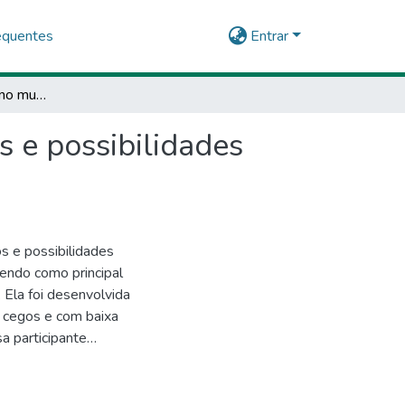
equentes
Entrar
Tecnologia assistiva no mundo do trabalho: desafios e possibilidades educativas de pessoas com deficiência visual
s e possibilidades
s e possibilidades
tendo como principal
 Ela foi desenvolvida
 cegos e com baixa
a participante
se utiliza das
tudo buscou
ia Assistiva pode