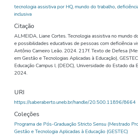
contribuir na formação de pessoas com deficiência visual, 
tecnologia assistiva por HQ
,
mundo do trabalho
,
deficiênci
mundo do trabalho? Para tanto, selecionamos como objeti
inclusiva
os desafios e possibilidades de como a Tecnologia Assisti
Citação
para a formação de pessoas com deficiência visual, a fim de
ALMEIDA, Liane Cortes. Tecnologia assistiva no mundo do
mundo do trabalho. Sendo assim, atendeu aos seguintes p
e possibilidades educativas de pessoas com deficiência vis
Identificou os programas da Tecnologia Assistiva que poss
Antônio Carneiro Leão. 2024. 217f. Texto de Defesa (Mes
acessibilidade e contribuam com a formação dos estudant
em Gestão e Tecnologias Aplicadas à Educação), GESTE
visual para o mundo do trabalho; (2) Verificou os elemento
Educação Campus I, (DEDC), Universidade do Estado da Ba
podem ser identificados pelos participantes da pesquisa,
2024.
formação na perspectiva crítico-emancipatória; (3) Desta
papel da família no incentivo ao uso da Tecnologia Assis
deficiência visual, para inserção no mundo do trabalho; (4
URI
cartilha adaptada no formato HQ, sobre Empreendedorismo
https://saberaberto.uneb.br/handle/20.500.11896/8664
Tecnologia Assistiva, que potencialize a possibilidade de
com deficiência visual no mundo do trabalho.
Coleções
Programa de Pós-Graduação Stricto Sensu (Mestrado Pro
Gestão e Tecnologia Aplicadas à Educação (GESTEC)