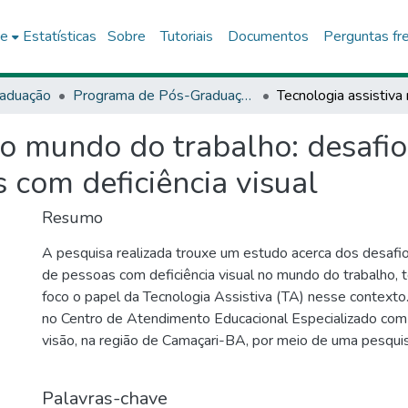
ce
Estatísticas
Sobre
Tutoriais
Documentos
Perguntas fr
aduação
Programa de Pós-Graduação Stricto Sensu (Mestrado Profissional) em Gestão e Tecnologia Aplicadas à Educação (GESTEC)
no mundo do trabalho: desafio
 com deficiência visual
Resumo
A pesquisa realizada trouxe um estudo acerca dos desafio
de pessoas com deficiência visual no mundo do trabalho, 
foco o papel da Tecnologia Assistiva (TA) nesse contexto.
no Centro de Atendimento Educacional Especializado com
visão, na região de Camaçari-BA, por meio de uma pesquis
(Brandão, 2001), de abordagem quali-quantitativa, em que 
narrativas de histórias de vida dos participantes. Este es
Palavras-chave
responder à seguinte questão problema: Como a Tecnolog