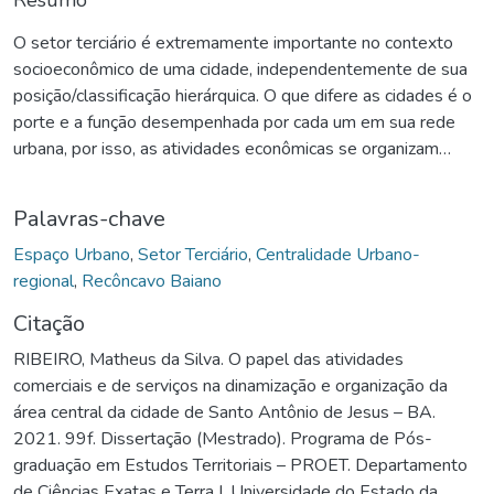
O setor terciário é extremamente importante no contexto
socioeconômico de uma cidade, independentemente de sua
posição/classificação hierárquica. O que difere as cidades é o
porte e a função desempenhada por cada um em sua rede
urbana, por isso, as atividades econômicas se organizam
conforme a função e, em simultâneo, atuam como agentes
responsáveis pela dinamização urbana e regional. Na
Palavras-chave
presente dissertação, procurou-se analisar como o setor
terciário influencia na organização e dinamização espacial da
Espaço Urbano
,
Setor Terciário
,
Centralidade Urbano-
cidade de Santo Antônio de Jesus, localizada no Território de
regional
,
Recôncavo Baiano
Identidade do Recôncavo Baiano. Para atingir o objetivo
Citação
proposto, foi necessário o entendimento do papel exercido
RIBEIRO, Matheus da Silva. O papel das atividades
pela cidade em sua rede urbana imediata, considerando sua
comerciais e de serviços na dinamização e organização da
capacidade de polarizar e atrair múltiplos fluxos que,
área central da cidade de Santo Antônio de Jesus – BA.
consequentemente, impactam a morfologia urbana. Com
2021. 99f. Dissertação (Mestrado). Programa de Pós-
abordagem metodológica qualitativa, os procedimentos
graduação em Estudos Territoriais – PROET. Departamento
desenvolvidos no trabalho contemplam leitura
de Ciências Exatas e Terra I. Universidade do Estado da
teóricoconceitual; verificação de dados secundários de