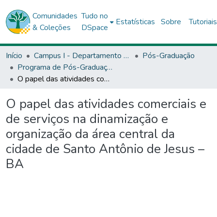
Comunidades
Tudo no
Estatísticas
Sobre
Tutoriai
& Coleções
DSpace
Início
Campus I - Departamento de Ciências Exata e da Terra (DCET) - Salvador
Pós-Graduação
Programa de Pós-Graduação Stricto Sensu (Mestrado Acadêmico) em Estudos Territoriais (PROET)
O papel das atividades comerciais e de serviços na dinamização e organização da área central da cidade de Santo Antônio de Jesus – BA
O papel das atividades comerciais e
de serviços na dinamização e
organização da área central da
cidade de Santo Antônio de Jesus –
BA