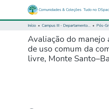
Comunidades & Coleções
Tudo no DSpa
Início
Campus III - Departamento de Tecnologia e Ciências Sociais (DTCS) - Juazeiro
Pós-Gr
Avaliação do manejo a
de uso comum da comu
livre, Monte Santo–B
Carregando...