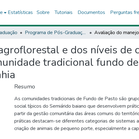
ce
Estatísticas
Sobre
Tutoriais
Documentos
Perguntas fr
aduação
Programa de Pós-Graduação Stricto Sensu (Doutorado Profissional) em Agroecologia e Desenvolvimento Territorial (PPGADT)
groflorestal e dos níveis de
nidade tradicional fundo de 
ahia
Resumo
As comunidades tradicionais de Fundo de Pasto são grup
social típicos do Semiárido baiano que desenvolvem práti
partir da gestão comunitária das áreas comuns do territóri
práticas destacam-se diferentes categorias de sistemas ag
criação de animais de pequeno porte, especialmente a capr
extrativismo, o beneficiamento de frutos nativos e a agricu