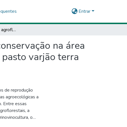
equentes
Entrar
Avaliação do manejo agroflorestal e dos níveis de conservação na área de uso comum da comunidade tradicional fundo de pasto varjão terra livre, Monte Santo–Bahia
 conservação na área
pasto varjão terra
os de reprodução
cas agroecológicas a
o. Entre essas
roflorestais, a
inovinocultura, o
ltura, atividades que