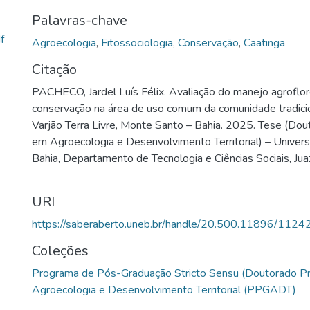
asseguram a conservação da Caatinga e a resistência des
Palavras-chave
tradicional. No entanto, problemas como o sobrepastejo e 
f
madeira em áreas de uso comum comprometem essa dinâm
Agroecologia
,
Fitossociologia
,
Conservação
,
Caatinga
realizada na Comunidade Tradicional de Fundo de Pasto Va
Citação
Monte Santo – Bahia, com abordagem quantitativa e qualit
PACHECO, Jardel Luís Félix. Avaliação do manejo agroflor
se dimensões socioculturais e ambientais ligadas ao be
conservação na área de uso comum da comunidade tradici
sócios e sócias da associação comunitária. A metodologia i
Varjão Terra Livre, Monte Santo – Bahia. 2025. Tese (Dou
entrevistas coletivas semiestruturadas durante reuniões 
em Agroecologia e Desenvolvimento Territorial) – Univer
de campo, com inventário florestal e levantamento fitosso
Bahia, Departamento de Tecnologia e Ciências Sociais, Jua
diversidade florística em 30 parcelas de quatro tipologi
foram realizadas análises de regeneração natural da Caati
química dos solos. Os resultados apontam a complexidade
URI
Caatinga e a importância das áreas de uso comum na man
https://saberaberto.uneb.br/handle/20.500.11896/1124
vegetação nativa. Foram registradas 83 espécies distribu
botânicas, destacando a Fabaceae, com diversidade floríst
Coleções
considerada alta diversidade e equabilidade intermediária (
Programa de Pós-Graduação Stricto Sensu (Doutorado Pr
boa distribuição das espécies, com predominância das esp
Agroecologia e Desenvolvimento Territorial (PPGADT)
pyramidalis (Tull.) L. P. Queiroz (Pau-de-Rato), Syagrus c
Beccari (Licuri) e Croton conduplicatus Kunth (Quebra-Fac