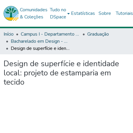
Comunidades
Tudo no
Estatísticas
Sobre
Tutoriai
& Coleções
DSpace
Início
Campus I - Departamento de Ciências Exata e da Terra (DCET) - Salvador
Graduação
Bacharelado em Design - DCET1
Design de superfície e identidade local: projeto de estamparia em tecido
Design de superfície e identidade
local: projeto de estamparia em
tecido