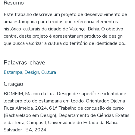
Resumo
Este trabalho descreve um projeto de desenvolvimento de
uma estamparia para tecidos que referencia elementos
histórico-culturais da cidade de Valença, Bahia. O objetivo
central deste projeto é apresentar um produto de design
que busca valorizar a cultura do território de identidade do
Baixo Sul. Para seu desenvolvimento, foi referenciada a
metodologia de Bruno Munari (1998), esta pesquisa
Palavras-chave
possibilitou uma exploração criativa ampla, permitindo a
experimentação de diferentes tipos de tecidos, cores,
Estampa
,
Design
,
Cultura
elementos e texturas. Como resultado dessa abordagem é
Citação
apresentada uma estampa que busca a preservação e
BOMFIM, Maicon da Luz. Design de superfície e identidade
celebração das raízes culturais da região. Este estudo
local: projeto de estamparia em tecido. Orientador: Djalma
contribui para a compreensão da intersecção entre design,
Fiuza Almeida. 2024. 61f. Trabalho de conclusão de curso
cultura e identidade regional, enfatizando a importância do
(Bacharelado em Design), Departamento de Ciências Exatas
resgate e incorporação de elementos culturais em práticas
e da Terra, Campus I, Universidade do Estado da Bahia.
de design para a promoção da diversidade e da valorização
Salvador- BA, 2024.
cultural.