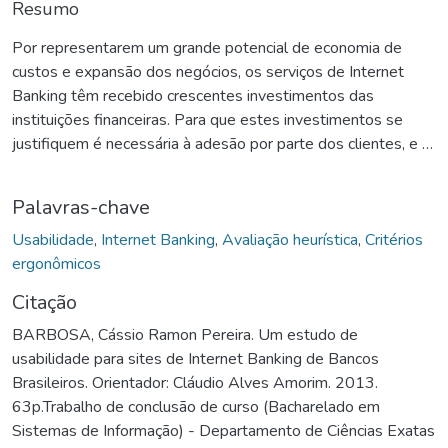
Resumo
Por representarem um grande potencial de economia de
custos e expansão dos negócios, os serviços de Internet
Banking têm recebido crescentes investimentos das
instituições financeiras. Para que estes investimentos se
justifiquem é necessária à adesão por parte dos clientes, e a
qualidade de tais sistemas têm grande importância neste
respeito. Neste projeto, dois sistemas de Internet Banking
Palavras-chave
são avaliados quanto à usabilidade de sua interface. A
Avaliação Heurística e a Análise de Critérios Ergonômicos
Usabilidade
,
Internet Banking
,
Avaliação heurística
,
Critérios
são usadas como métodos de verificação. Com base nas
ergonômicos
deficiências encontradas, é apresentado um protótipo
Citação
contendo a correção das mesmas.
BARBOSA, Cássio Ramon Pereira. Um estudo de
usabilidade para sites de Internet Banking de Bancos
Brasileiros. Orientador: Cláudio Alves Amorim. 2013.
63p.Trabalho de conclusão de curso (Bacharelado em
Sistemas de Informação) - Departamento de Ciências Exatas