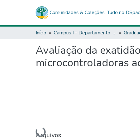
Comunidades & Coleções
Tudo no DSpa
Início
Campus I - Departamento de Ciências Exata e da Terra (DCET) - Salvador
Gradua
Avaliação da exatidão
microcontroladoras a
Carregando...
Arquivos