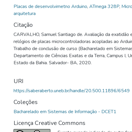
então um comparativo com os mesmos e também verifica
Placas de desenvolvimetno Arduino
,
ATmega 328P
,
Micr
destes resultados em um experimento já existente. Os r
arquitetura
pesquisa revelaram que a variação encontrada não foi tão
Citação
esperado, mas que não obstante, apresenta um resultado
CARVALHO, Samuel Santiago de. Avaliação da exatidão e
futuras pesquisas e até mesmo para aplicações que nece
relógios de placas microcontroladoras acopladas ao Ardui
essas variações.
Trabalho de conclusão de curso (Bacharelado em Sistemas
Departamento de Ciências Exatas e da Terra, Campus I, U
Estado da Bahia. Salvador- BA, 2020.
URI
https://saberaberto.uneb.br/handle/20.500.11896/6549
Coleções
Bacharelado em Sistemas de Informação - DCET1
Licença Creative Commons