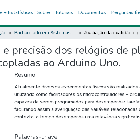
ce
Estatísticas
Sobre
Tutoriais
Documentos
Perguntas fr
ção
Bacharelado em Sistemas de Informação - DCET1
 e precisão dos relógios de p
copladas ao Arduino Uno.
Resumo
Atualmente diversos experimentos físicos são realizados 
utilizando como facilitadores os microcontroladores – circu
capazes de serem programados para desempenhar tarefas
facilitando assim a averiguação das variáveis relacionadas
contexto, o tempo desempenha uma relevância significati
uma necessidade por exatidão e precisão para proporciona
próximos da realidade. O presente trabalho tem como obj
Palavras-chave
dois experimentos diferentes encontrar as variações dos A