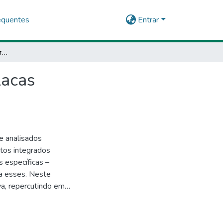
equentes
Entrar
Avaliação da exatidão e precisão dos relógios de placas microcontroladoras acopladas ao Arduino Uno.
lacas
e analisados
itos integrados
 específicas –
 a esses. Neste
va, repercutindo em
r resultados
etivo por meio de
rduinos, realizando