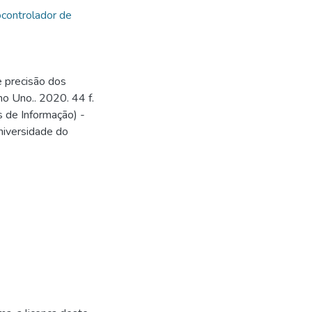
ndo o impacto
ocontrolador de
esultados dessa
 grande quanto o
 importante para
 precisão dos
ssitam entender
no Uno.. 2020. 44 f.
 de Informação) -
niversidade do