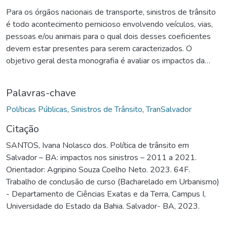
Para os órgãos nacionais de transporte, sinistros de trânsito
é todo acontecimento pernicioso envolvendo veículos, vias,
pessoas e/ou animais para o qual dois desses coeficientes
devem estar presentes para serem caracterizados. O
objetivo geral desta monografia é avaliar os impactos da
política de fiscalização e sinalização da Superintendência de
Trânsito de Salvador (TranSalvador) sobre a redução dos
Palavras-chave
sinistros de trânsito em Salvador – BA. Como objetivos
específicos procurou-se caracterizar as políticas de
Políticas Públicas
,
Sinistros de Trânsito
,
TranSalvador
fiscalização e sinalização da TranSalvador de 2011 a 2021;
Citação
identificar as mudanças e ações implementadas pela
SANTOS, Ivana Nolasco dos. Política de trânsito em
TranSalvador; e caracterizar os tipos de sinistros de trânsito,
Salvador – BA: impactos nos sinistros – 2011 a 2021.
comparando os números de ocorrências no período de tempo
Orientador: Agripino Souza Coelho Neto. 2023. 64F.
estabelecido. A metodologia adotada baseia-se em um
Trabalho de conclusão de curso (Bacharelado em Urbanismo)
estudo de caso. A TranSalvador vem tomando medidas de
- Departamento de Ciências Exatas e da Terra, Campus I,
precaução para minimizar os acidentes nestas avenidas, como
Universidade do Estado da Bahia. Salvador- BA, 2023.
exemplo, a manutenção permanente de sinalização horizontal
e vertical, promoção da educação e blitz de alcoolemia. E