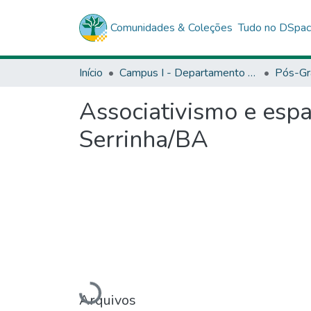
Comunidades & Coleções
Tudo no DSpa
Início
Campus I - Departamento de Ciências Exata e da Terra (DCET) - Salvador
Pós-Gr
Associativismo e espa
Serrinha/BA
Carregando...
Arquivos