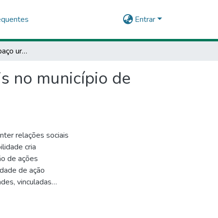
equentes
Entrar
Associativismo e espaço urbano: relações territoriais no município de Serrinha/BA
is no município de
ter relações sociais
lidade cria
ão de ações
idade de ação
ades, vinculadas
 conjunto de
me vão
ações e troca de