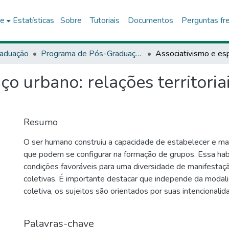
ce
Estatísticas
Sobre
Tutoriais
Documentos
Perguntas fr
aduação
Programa de Pós-Graduação Stricto Sensu (Mestrado Acadêmico) em Estudos Territoriais (PROET)
ço urbano: relações territoria
Resumo
O ser humano construiu a capacidade de estabelecer e man
que podem se configurar na formação de grupos. Essa habi
condições favoráveis para uma diversidade de manifestaç
coletivas. É importante destacar que independe da modal
coletiva, os sujeitos são orientados por suas intencionalid
inicialmente a dimensão individual, na “esfera do eu” e um
elementos que motivaram ingressar a um grupo e confor
Palavras-chave
estabelecendo e desenvolvendo formas diversas de inter