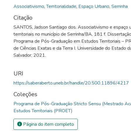
experiências, conhecimentos e momentos, eles constro
Associativismo
,
Territorialidade
,
Espaço Urbano
,
Serrinha
novos significados e objetivos, orientados por uma mental
Citação
ocupando a “esfera do nós”, responsável por influenciar n
SANTOS, Jadson Santiago dos. Associativismo e espaço u
atuação e nas vinculações estabelecidas com os sujeitos 
territoriais no município de Serrinha/BA, 181 f. Dissertaçã
espaços/territórios utilizados. Todas as interações sociai
Programa de Pós-Graduação em Estudos Territoriais – 
por um senso de coletividade, desenvolvidas inicialment
de Ciências Exatas e da Terra I. Universidade do Estado 
espacial e conforme os sujeitos projetam suas intenciona
Salvador, 2021.
ocorre um processo de vinculação e demarcação da atuaçã
exercício das territorialidades, ou seja, o trabalho projeta
uma base territorial, repleta de múltiplas dimensionalidad
URI
manifestação das relações de poder, sobretudo, quando 
https://saberaberto.uneb.br/handle/20.500.11896/4217
atuação do associativismo desenvolvido no espaço urban
modalidade de ação coletiva, o associativismo é um símbol
Coleções
sujeitos orientados minimamente por um objetivo comum
Programa de Pós-Graduação Stricto Sensu (Mestrado A
realidade contextual específica, responsável por prover a
Estudos Territoriais (PROET)
surgimento e a partir dessas, os sujeitos organizados col
desenvolvem diferentes formas ou mecanismos de apropri
Página do item completo
territorial. Essa pesquisa contou com a colaboração de qu