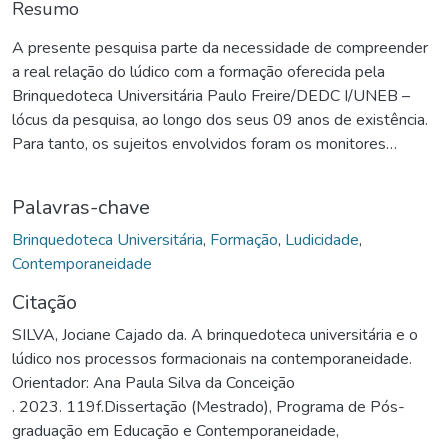
Resumo
A presente pesquisa parte da necessidade de compreender
a real relação do lúdico com a formação oferecida pela
Brinquedoteca Universitária Paulo Freire/DEDC I/UNEB –
lócus da pesquisa, ao longo dos seus 09 anos de existência.
Para tanto, os sujeitos envolvidos foram os monitores
extensionistas que atuaram no período de 2012-2021,
considerando que o projeto desta brinquedoteca nasce de
Palavras-chave
uma ação permanente de extensão. As bases teóricas
principais perpassam conceitos sobre brinquedoteca
Brinquedoteca Universitária
,
Formação
,
Ludicidade
,
universitária - Gimenes e Teixeira (2011), Santos (2000),
Contemporaneidade
Fortuna (2008), Xavier (2020); ludicidade - D`Ávila (2006),
Citação
Luckesi (2005), Lopes (2004) e processos formacionais -
SILVA, Jociane Cajado da. A brinquedoteca universitária e o
Macedo (2004, 2012, 2021), Conceição (2009), Santos
lúdico nos processos formacionais na contemporaneidade.
(2019), Freire (1979 e 1997) e Farias (2009) que se
Orientador: Ana Paula Silva da Conceição
intercruzam e abrem espaços para, também, outros autores.
. 2023. 119f.Dissertação (Mestrado), Programa de Pós-
A metodologia utilizada se configura como uma pesquisa
graduação em Educação e Contemporaneidade,
qualitativa, voltada para a dimensão epistemológica da