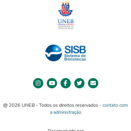
nos fundamentos da análise do conteúdo e nas estratégias
indicadas pela pesquisa qualitativa das ciências sociais.
Assim sendo, concluímos que se configura, como algo
possível de compreender, a presença do lúdico nos
processos formacionais da Brinquedoteca Universitária Paulo
Freire na contemporaneidade, considerando um pensar,
refletir e agir que busca respeitar a voz do outro nesta
ambiência formativa. Contudo, precisamos, ao mesmo tempo,
repensar o seu fazer, numa perspectiva mais abrangente,
sobre o conceito lúdico, que traz o sujeito ainda mais no
centro das formações e que amplia as possibilidades e
efeitos das manifestações da ludicidade.
@ 2026 UNEB - Todos os direitos reservados -
contato com
a administração