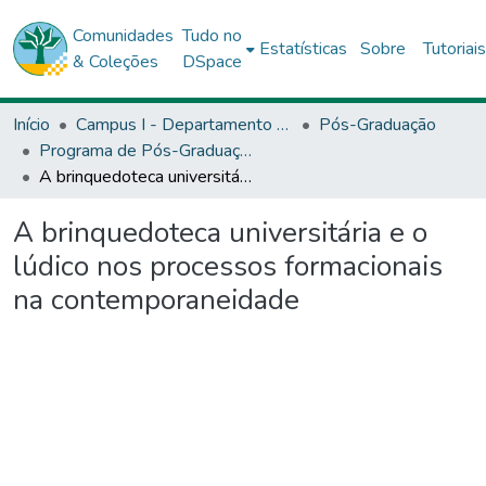
Comunidades
Tudo no
Estatísticas
Sobre
Tutoriai
& Coleções
DSpace
Início
Campus I - Departamento de Educação (DEDC) - Salvador
Pós-Graduação
Programa de Pós-Graduação Stricto Sensu (Mestrado Acadêmico) em Educação e Contemporaneidade (PPGEduC)
A brinquedoteca universitária e o lúdico nos processos formacionais na contemporaneidade
A brinquedoteca universitária e o
lúdico nos processos formacionais
na contemporaneidade