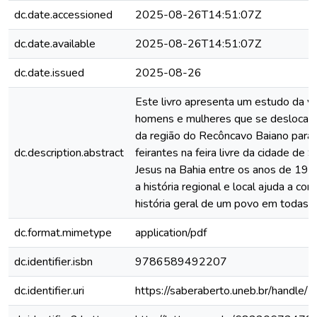
dc.date.accessioned
2025-08-26T14:51:07Z
dc.date.available
2025-08-26T14:51:07Z
dc.date.issued
2025-08-26
Este livro apresenta um estudo da vi
homens e mulheres que se deslocava
da região do Recôncavo Baiano para 
dc.description.abstract
feirantes na feira livre da cidade de
Jesus na Bahia entre os anos de 19
a história regional e local ajuda a c
história geral de um povo em todas a
dc.format.mimetype
application/pdf
dc.identifier.isbn
9786589492207
dc.identifier.uri
https://saberaberto.uneb.br/handl