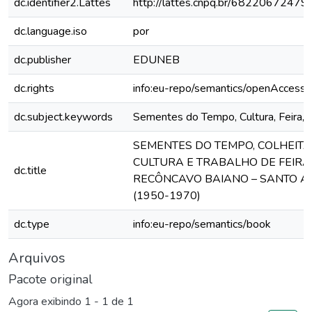
dc.identifier2.Lattes
http://lattes.cnpq.br/6822067247
dc.language.iso
por
dc.publisher
EDUNEB
dc.rights
info:eu-repo/semantics/openAccess
dc.subject.keywords
Sementes do Tempo, Cultura, Feira, Fe
SEMENTES DO TEMPO, COLHEITA
CULTURA E TRABALHO DE FEIR
dc.title
RECÔNCAVO BAIANO – SANTO AN
(1950-1970)
dc.type
info:eu-repo/semantics/book
Arquivos
Pacote original
Agora exibindo
1 - 1 de 1