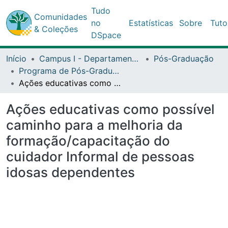
Tudo
Comunidades
no
Estatísticas
Sobre
Tuto
& Coleções
DSpace
Início
Campus I - Departamento de Educação (DEDC) - Salvador
Pós-Graduação
Programa de Pós-Graduação Stricto Sensu (Mestrado Profissional) em Gestão e Tecnologia Aplicadas à Educação (GESTEC)
Ações educativas como possível caminho para a melhoria da formação/capacitação do cuidador Informal de pessoas idosas dependentes
Ações educativas como possível
caminho para a melhoria da
formação/capacitação do
cuidador Informal de pessoas
idosas dependentes