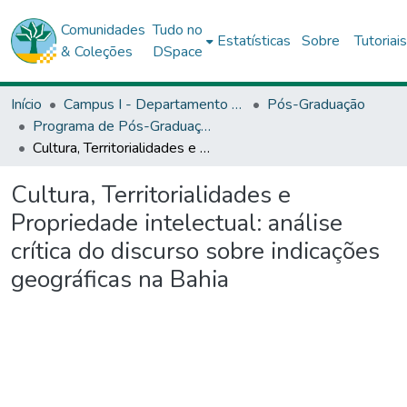
Comunidades
Tudo no
Estatísticas
Sobre
Tutoriai
& Coleções
DSpace
Início
Campus I - Departamento de Ciências Exata e da Terra (DCET) - Salvador
Pós-Graduação
Programa de Pós-Graduação Stricto Sensu (Mestrado Acadêmico) em Estudos Territoriais (PROET)
Cultura, Territorialidades e Propriedade intelectual: análise crítica do discurso sobre indicações geográficas na Bahia
Cultura, Territorialidades e
Propriedade intelectual: análise
crítica do discurso sobre indicações
geográficas na Bahia