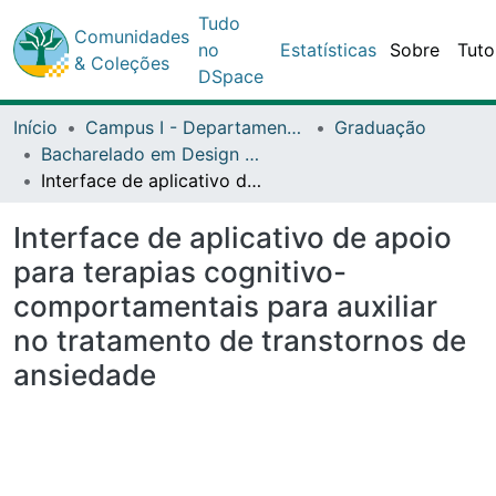
Tudo
Comunidades
no
Estatísticas
Sobre
Tuto
& Coleções
DSpace
Início
Campus I - Departamento de Ciências Exata e da Terra (DCET) - Salvador
Graduação
Bacharelado em Design - DCET1
Interface de aplicativo de apoio para terapias cognitivo-comportamentais para auxiliar no tratamento de transtornos de ansiedade
Interface de aplicativo de apoio
para terapias cognitivo-
comportamentais para auxiliar
no tratamento de transtornos de
ansiedade