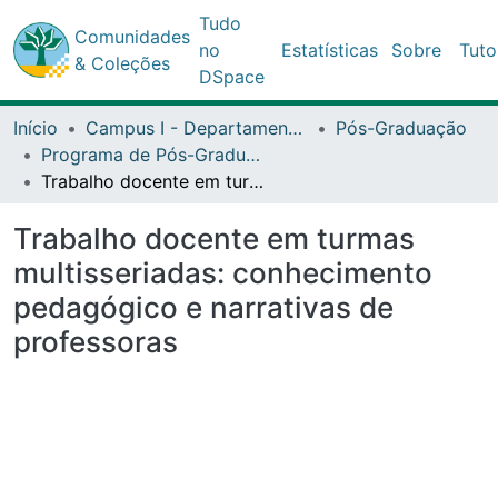
Tudo
Comunidades
no
Estatísticas
Sobre
Tuto
& Coleções
DSpace
Início
Campus I - Departamento de Educação (DEDC) - Salvador
Pós-Graduação
Programa de Pós-Graduação Stricto Sensu (Doutorado Acadêmico) em Educação e Contemporaneidade (PPGEduC)
Trabalho docente em turmas multisseriadas: conhecimento pedagógico e narrativas de professoras
Trabalho docente em turmas
multisseriadas: conhecimento
pedagógico e narrativas de
professoras