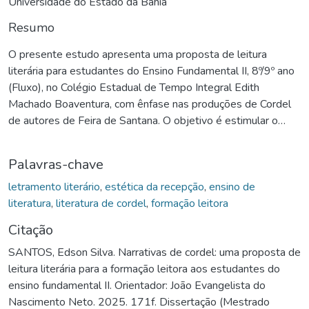
Universidade do Estado da Bahia
Resumo
O presente estudo apresenta uma proposta de leitura
literária para estudantes do Ensino Fundamental II, 8º/9º ano
(Fluxo), no Colégio Estadual de Tempo Integral Edith
Machado Boaventura, com ênfase nas produções de Cordel
de autores de Feira de Santana. O objetivo é estimular o
gosto e o hábito pela leitura e ampliar o repertório estético-
artístico, socio-cultural-histórico e discursivo dos alunos, com
Palavras-chave
vistas ao letramento literário. A base da pesquisa apoia-se
na teoria da Estética da Recepção (Jauss,1994), Letramento
letramento literário
,
estética da recepção
,
ensino de
Literário (Cosson, 2019; 2020), ao mesmo tempo que
literatura
,
literatura de cordel
,
formação leitora
articula saberes em teóricos, como Candido (2011), Freire
Citação
(2005), Paulino (2009), Zilberman (1989; 2008; 2010),
SANTOS, Edson Silva. Narrativas de cordel: uma proposta de
Jouve (2002; 2012), Lajolo (1993; 2018), Bragatto Filho
leitura literária para a formação leitora aos estudantes do
(1995), Amorim (2022), Martins (2006), Pinheiro (2007;
ensino fundamental II. Orientador: João Evangelista do
2012), Franklin Maxado (2012), Abreu (1999), Kleimen
Nascimento Neto. 2025. 171f. Dissertação (Mestrado
(1993), Soares(2014), entre outros sobre concepções de