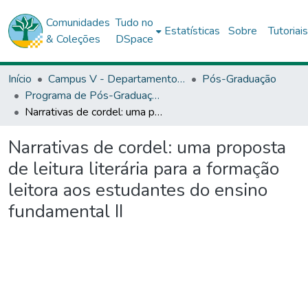
Comunidades
Tudo no
Estatísticas
Sobre
Tutoriai
& Coleções
DSpace
Início
Campus V - Departamento de Ciências Humanas (DCH) - Santo Antônio de Jesus
Pós-Graduação
Programa de Pós-Graduação Stricto Sensu (Mestrado Profissional) Profissional em Letras (Profletras)
Narrativas de cordel: uma proposta de leitura literária para a formação leitora aos estudantes do ensino fundamental II
Narrativas de cordel: uma proposta
de leitura literária para a formação
leitora aos estudantes do ensino
fundamental II