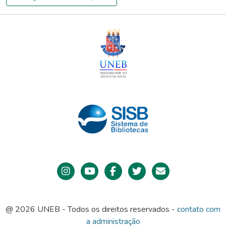
levados a mobilizar o lado criativo, intelectual, emocional e
sentimental tanto em situações individuais como em grupo.
Os resultados do trabalho de pesquisa constataram o valor
do professor como mediador/interventor da aprendizagem,
durante a experiência de leitura; também, demonstraram a
importância do uso de momentos diferenciados de leitura
literária no espaço escolar, articulados com outras áreas de
conhecimento e usos de diferentes linguagens artísticas à
necessidade de expectativas do aluno, como atividade de
aprimoramento estético e desenvolvimento cognitivo,
embora não sendo capaz de mesurar quantitativamente; bem
como contribuíram para o resgate do papel humanizador e
emancipador da literatura, dentro da proposta de letramento
literário.
@ 2026 UNEB - Todos os direitos reservados -
contato com
a administração