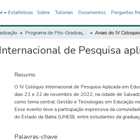
ce
Estatísticas
Sobre
Tutoriais
Documentos
Perguntas fr
aduação
Programa de Pós-Graduação Stricto Sensu (Mestrado Profissional) em Gestão e Tecnologia Aplicadas à Educação (GESTEC)
Internacional de Pesquisa ap
Resumo
O IV Colóquio Internacional de Pesquisa Aplicada em Educ
dias 21 e 22 de novembro de 2022, na cidade de Salvad
como tema central: Gestão e Tecnologias em Educação no contexto atual.
Esse evento teve a participação expressiva da comunidad
do Estado da Bahia (UNEB), entre estudantes da graduaç
professores e demais profissionais da Educação Básica. O
configurou-se enquanto uma iniciativa do Programa de P
Palavras-chave
Tecnologias Aplicadas à Educação (GESTEC), tendo em vi