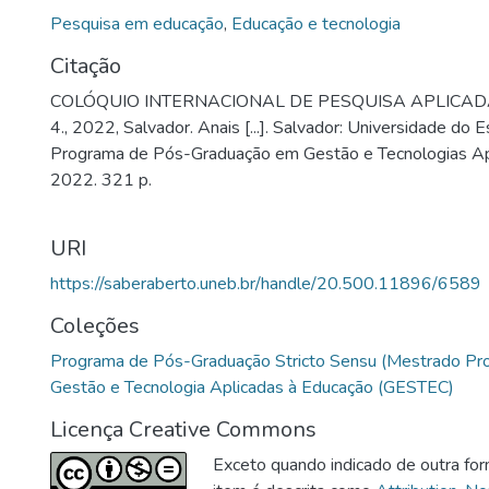
promover discussões que contribuíssem com a temática e
Pesquisa em educação
,
Educação e tecnologia
de novas pesquisas no âmbito acadêmico e/ou escolar. As
Citação
atividades desenvolvidas, a comunidade acadêmica realiz
COLÓQUIO INTERNACIONAL DE PESQUISA APLICA
orais de trabalhos científicos, e os textos correspondente
4., 2022, Salvador. Anais [...]. Salvador: Universidade do 
resumos expandidos que comunica resultados parciais ou f
Programa de Pós-Graduação em Gestão e Tecnologias Ap
compõem estes anais do IV Colóquio Internacional de Pe
2022. 321 p.
Educação, que visa publicizar o conhecimento para a socie
destes anais está organizada em diferentes eixos temátic
1 - Gestão, políticas educacionais e tecnologias; Eixo 2 -
URI
profissionais da Educação; Eixo 3 - Educação e Tecnologias
https://saberaberto.uneb.br/handle/20.500.11896/6589
será apresentada uma síntese de cada texto, com a finali
interesse do leitor e convidá-lo a ler a obra integralmente.
Coleções
Programa de Pós-Graduação Stricto Sensu (Mestrado Pro
Gestão e Tecnologia Aplicadas à Educação (GESTEC)
Licença Creative Commons
Exceto quando indicado de outra for