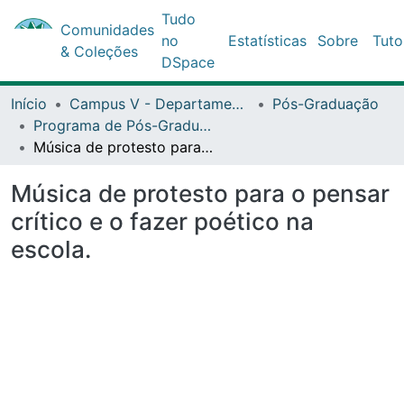
Tudo
Comunidades
no
Estatísticas
Sobre
Tuto
& Coleções
DSpace
Início
Campus V - Departamento de Ciências Humanas (DCH) - Santo Antônio de Jesus
Pós-Graduação
Programa de Pós-Graduação Stricto Sensu (Mestrado Profissional) Profissional em Letras (Profletras)
Música de protesto para o pensar crítico e o fazer poético na escola.
Música de protesto para o pensar
crítico e o fazer poético na
escola.