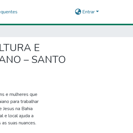
equentes
Entrar
LTURA E
ANO – SANTO
ens e mulheres que
iano para trabalhar
e Jesus na Bahia
l e local ajuda a
 as suas nuances.