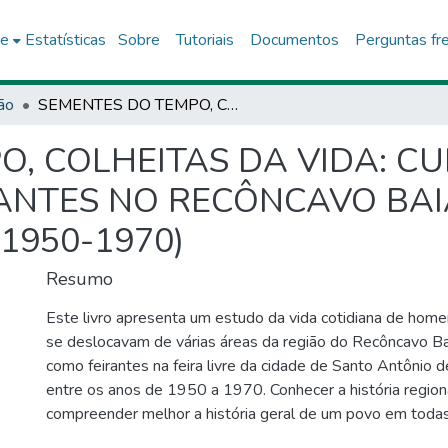
ce
Estatísticas
Sobre
Tutoriais
Documentos
Perguntas fr
ão
SEMENTES DO TEMPO, COLHEITAS DA VIDA: CULTURA E TRABALHO DE FEIRANTES NO RECÔNCAVO BAIANO – SANTO ANTÔNIO DE JESUS (1950-1970)
, COLHEITAS DA VIDA: CU
ANTES NO RECÔNCAVO BAI
1950-1970)
Resumo
Este livro apresenta um estudo da vida cotidiana de hom
se deslocavam de várias áreas da região do Recôncavo Ba
como feirantes na feira livre da cidade de Santo Antônio d
entre os anos de 1950 a 1970. Conhecer a história regiona
compreender melhor a história geral de um povo em todas