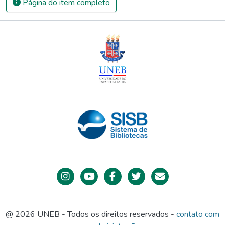
Página do item completo
realidade concreta e buscar soluções pertinentes aos
problemas de maneira solidária e compartilhada. Nesta obra,
os capítulos foram organizados em duas partes: a primeira
tratando de “Redes de atenção à saúde mental” que
problematiza a organização da rede de saúde mental no
município de Salvador; e a segunda abordando “Reflexões
teóricas e práticas na Atenção Básica”, reunindo artigos com
propostas teórico-metodológicas sobre temáticas
relacionadas ao cuidado e a gestão, problematizando o
acesso dos usuários com anemia falciforme na Atenção
Básica.
@ 2026 UNEB - Todos os direitos reservados -
contato com