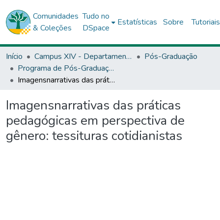
Comunidades
Tudo no
Estatísticas
Sobre
Tutoriai
& Coleções
DSpace
Início
Campus XIV - Departamento de Educação (DEDC) - Conceição do Coité
Pós-Graduação
Programa de Pós-Graduação Stricto Sensu (Mestrado Profissional) em Educação e Diversidade (PPGED) - Conceição do Coité
Imagensnarrativas das práticas pedagógicas em perspectiva de gênero: tessituras cotidianistas
Imagensnarrativas das práticas
pedagógicas em perspectiva de
gênero: tessituras cotidianistas