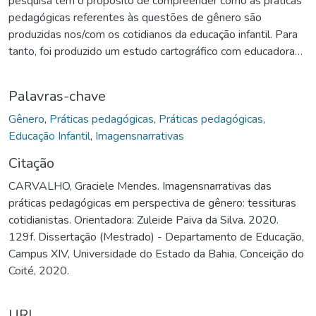
pesquisa tem o propósito de compreender como as práticas
pedagógicas referentes às questões de gênero são
produzidas nos/com os cotidianos da educação infantil. Para
tanto, foi produzido um estudo cartográfico com educadoras
de uma instituição de educação infantil localizada no município
de Olindina/BA. O mergulho nos/com os cotidianos foi
Palavras-chave
inspirado pelos objetivos específicos: a) refletir os
saberesfazeres sobre gênero; b) identificar fios do
Gênero
,
Práticas pedagógicas
,
Práticas pedagógicas
,
dentrofora escolar que participam das produções das
Educação Infantil
,
Imagensnarrativas
práticas pedagógicas; c) mapear as invenções e/ou
Citação
reproduções das práticas pedagógicas referentes às
CARVALHO, Graciele Mendes. Imagensnarrativas das
questões de gênero e, d) produzir projeto de intervenção
práticas pedagógicas em perspectiva de gênero: tessituras
visando (re) criar práticas pedagógicas em perspectiva de
cotidianistas. Orientadora: Zuleide Paiva da Silva. 2020.
gênero. Com abertura aos aconteceres cotidianos, “bebendo
129f. Dissertação (Mestrado) - Departamento de Educação,
de todas as fontes”, “virando de ponta cabeça”, “narrando a
Campus XIV, Universidade do Estado da Bahia, Conceição do
vida e literatizando à ciência”, as imagensnarrativas
Coité, 2020.
produzidas foram cartografadas a partir dos dispositivos
Ateliê de Pesquisa e Diário de Campo, sendo compartilhadas
àquelas que se caracterizam como rastros das práticas
URI