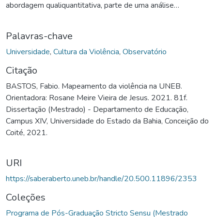
abordagem qualiquantitativa, parte de uma análise
documental de textos institucionais advindos da Ouvidoria da
UNEB e o setor de Processo Administrativo Disciplinar
Palavras-chave
(PAD), permitindo emergir o contexto. O objetivo é mapear a
cultura da violência na universidade, propondo ações
Universidade
,
Cultura da Violência
,
Observatório
interventivas, para o enfrentamento deste fenômeno. Assim
Citação
se questiona: quais tipologias da violência aparecem na
BASTOS, Fabio. Mapeamento da violência na UNEB.
UNEB nos anos 2017, 2018 e 2019? Como melhor
Orientadora: Rosane Meire Vieira de Jesus. 2021. 81f.
registrar tais ocorrências? De que forma pode-se inibir ou
Dissertação (Mestrado) - Departamento de Educação,
reduzir a cultura da violência na universidade? As estratégias
Campus XIV, Universidade do Estado da Bahia, Conceição do
de enfrentamento à violência partirão do nascimento de um
Coité, 2021.
Observatório da Violência na Universidade, que se
encarregará de discutir e propor políticas públicas, a fim de
propor um diálogo entre a universidade e os coletivos sociais
URI
organizados de combate à violência.
https://saberaberto.uneb.br/handle/20.500.11896/2353
Coleções
Programa de Pós-Graduação Stricto Sensu (Mestrado