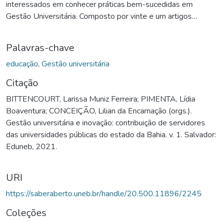
interessados em conhecer práticas bem-sucedidas em
Gestão Universitária. Composto por vinte e um artigos
escritos por servidores das Instituições Universitárias
Públicas, esses textos compartilham condutas exitosas já
Palavras-chave
implementadas e nos provocam algumas reflexões: é
possível encontrar uma estratégia de melhor aproveitar os
educação
,
Gestão universitária
recursos humanos, físicos e financeiros da universidade no
Citação
cumprimento de sua missão? É possível romper com
BITTENCOURT, Larissa Muniz Ferreira; PIMENTA, Lídia
mecanismos administrativos tradicionais? As experiências e
Boaventura; CONCEIÇÃO, Lilian da Encarnação (orgs.).
práticas aqui relatadas respondem a essas perguntas e
Gestão universitária e inovação: contribuição de servidores
contribuem para a transformação da realidade com foco no
das universidades públicas do estado da Bahia. v. 1. Salvador:
resultado e na superação de desafios, a fim de agregar
Eduneb, 2021.
benefícios à Gestão
URI
https://saberaberto.uneb.br/handle/20.500.11896/2245
Coleções