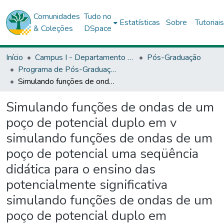
Comunidades
Tudo no
Estatísticas
Sobre
Tutoriai
& Coleções
DSpace
Início
Campus I - Departamento de Ciências Exata e da Terra (DCET) - Salvador
Pós-Graduação
Programa de Pós-Graduação Stricto Sensu (Mestrado Profissional) em Ensino de Física (PROFIFÍSICA - MNPEF)
Simulando funções de ondas de um poço de potencial duplo em v simulando funções de ondas de um poço de potencial uma seqüência didática para o ensino das potencialmente significativa simulando funções de ondas de um poço de potencial duplo em vpython: uma seqüência didática potencialmente significativa para o ensino das ligações covalentes
Simulando funções de ondas de um
poço de potencial duplo em v
simulando funções de ondas de um
poço de potencial uma seqüência
didática para o ensino das
potencialmente significativa
simulando funções de ondas de um
poço de potencial duplo em