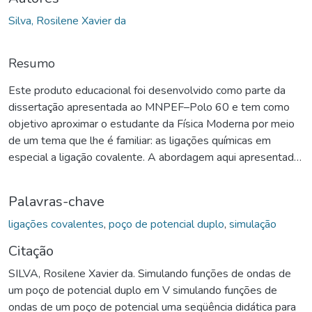
Silva, Rosilene Xavier da
Resumo
Este produto educacional foi desenvolvido como parte da
dissertação apresentada ao MNPEF–Polo 60 e tem como
objetivo aproximar o estudante da Física Moderna por meio
de um tema que lhe é familiar: as ligações químicas em
especial a ligação covalente. A abordagem aqui apresentada
propõe que o aluno enxergue a ligação covalente não apenas
como compartilhamento de elétrons, mas como um
Palavras-chave
fenômeno físico derivado de estados de energia, funções de
onda e poços de potencial.
ligações covalentes
,
poço de potencial duplo
,
simulação
Citação
SILVA, Rosilene Xavier da. Simulando funções de ondas de
um poço de potencial duplo em V simulando funções de
ondas de um poço de potencial uma seqüência didática para